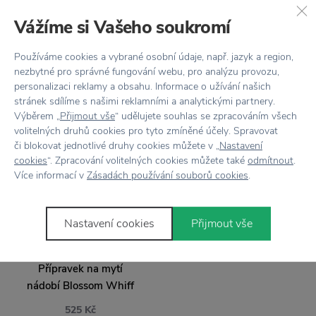
MERAKI
MERAKI
Vážíme si Vašeho soukromí
Přípravek na mytí
Přípravek na mytí
nádobí Pure 490 ml
nádobí Forest 1000 ml
Používáme cookies a vybrané osobní údaje, např. jazyk a region,
343 Kč
715 Kč
490 Kč
nezbytné pro správné fungování webu, pro analýzu provozu,
personalizaci reklamy a obsahu. Informace o užívání našich
stránek sdílíme s našimi reklamními a analytickými partnery.
Výběrem „
Přijmout vše
“ udělujete souhlas se zpracováním všech
volitelných druhů cookies pro tyto zmíněné účely. Spravovat
či blokovat jednotlivé druhy cookies můžete v „
Nastavení
cookies
“. Zpracování volitelných cookies můžete také
odmítnout
.
Více informací v
Zásadách používání souborů cookies
.
Nastavení cookies
Přijmout vše
MERAKI
Přípravek na mytí
nádobí Blossom Whiff
525 Kč