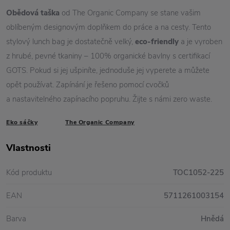
Obědová taška
od The Organic Company se stane vašim
oblíbeným designovým doplňkem do práce a na cesty. Tento
stylový lunch bag je dostatečně velký,
eco-friendly
a je vyroben
z hrubé, pevné tkaniny – 100% organické bavlny s certifikací
GOTS. Pokud si jej ušpiníte, jednoduše jej vyperete a můžete
opět používat. Zapínání je řešeno pomocí cvočků
a nastavitelného zapínacího popruhu. Žijte s námi zero waste.
Eko sáčky
The Organic Company
Vlastnosti
Kód produktu
TOC1052-225
EAN
5711261003154
Barva
Hnědá