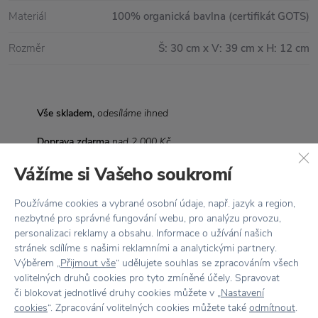
Materiál
100% organická bavlna (certifikát GOTS)
Rozměr
Š: 30 cm x V: 39 cm x H: 12 cm
Vše skladem,
odesíláme ihned
Doprava zdarma
nad 2 000 Kč
Vážíme si Vašeho soukromí
Vrácení zboží
do 30 dnů
7500+ produktů
na výběr
Používáme cookies a vybrané osobní údaje, např. jazyk a region,
nezbytné pro správné fungování webu, pro analýzu provozu,
Showroom
ve Zlíně
personalizaci reklamy a obsahu. Informace o užívání našich
stránek sdílíme s našimi reklamními a analytickými partnery.
Výběrem „
Přijmout vše
“ udělujete souhlas se zpracováním všech
volitelných druhů cookies pro tyto zmíněné účely. Spravovat
či blokovat jednotlivé druhy cookies můžete v „
Nastavení
cookies
“. Zpracování volitelných cookies můžete také
odmítnout
.
Stojí za
pozornost