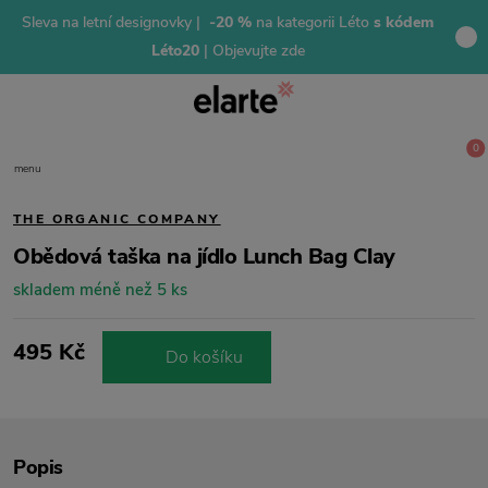
Sleva na letní designovky |
-20 %
na kategorii Léto
s kódem
Léto20
| Objevujte zde
0
menu
THE ORGANIC COMPANY
Obědová taška na jídlo Lunch Bag Clay
skladem méně než 5 ks
495 Kč
Do košíku
Popis