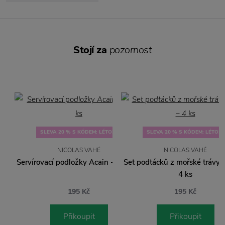
Stojí za
pozornost
SLEVA 20 % S KÓDEM: LÉTO20
SLEVA 20 % S KÓDEM: LÉTO20
NICOLAS VAHÉ
NICOLAS VAHÉ
Servírovací podložky Acain - set 2 ks
Set podtácků z mořské trávy 
4 ks
195 Kč
195 Kč
Přikoupit
Přikoupit