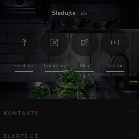
Sledujte
nás
Facebook
Instagram
Blog
Youtube
KONTAKTY
info@elarte.cz
776 081 000
ELARTE.CZ