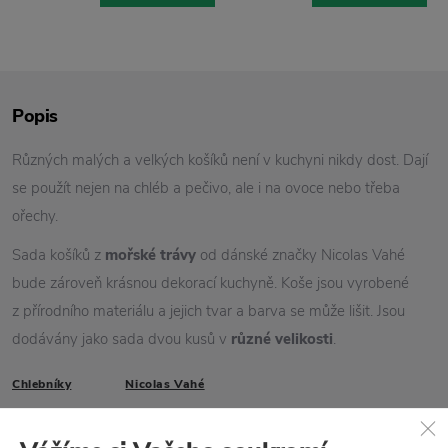
Popis
Různých malých a velkých košíků není v kuchyni nikdy dost. Dají
se použít nejen na chléb a pečivo, ale i na ovoce nebo třeba
ořechy.
Sada košíků z
mořské trávy
od dánské značky Nicolas Vahé
bude zároveň krásnou dekorací kuchyně. Koše jsou vyrobené
z přírodního materiálu a jejich tvar a barva se může lišit. Jsou
dodávány jako sada dvou kusů v
různé velikosti
.
Chlebníky
Nicolas Vahé
Vlastnosti