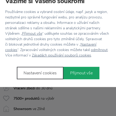
Vážíme si Vašeho soukromí
Kód produktu
212470105
Používáme cookies a vybrané osobní údaje, např. jazyk a region,
nezbytné pro správné fungování webu, pro analýzu provozu,
Barva
Přírodní
personalizaci reklamy a obsahu. Informace o užívání našich
stránek sdílíme s našimi reklamními a analytickými partnery.
Materiál
Mořská tráva
Výběrem „
Přijmout vše
“ udělujete souhlas se zpracováním všech
volitelných druhů cookies pro tyto zmíněné účely. Spravovat
Rozměr
V: 6 cm x Ø 18.00 cm, V: 9 cm x Ø 22 cm
či blokovat jednotlivé druhy cookies můžete v „
Nastavení
cookies
“. Zpracování volitelných cookies můžete také
odmítnout
.
Více informací v
Zásadách používání souborů cookies
.
Vše skladem,
odesíláme ihned
Nastavení cookies
Přijmout vše
Doprava zdarma
nad 2 000 Kč
Vrácení zboží
do 30 dnů
7500+ produktů
na výběr
Showroom
ve Zlíně