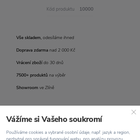
Kód produktu
10000
Vše skladem,
odesíláme ihned
Doprava zdarma
nad 2 000 Kč
Vrácení zboží
do 30 dnů
7500+ produktů
na výběr
Showroom
ve Zlíně
Vážíme si Vašeho soukromí
Používáme cookies a vybrané osobní údaje, např. jazyk a region,
Novinky
e-mailem
nezbytné pro správné fungování webu, pro analýzu provozu,