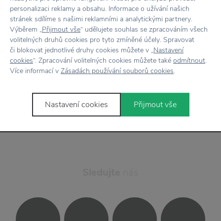
personalizaci reklamy a obsahu. Informace o užívání našich
stránek sdílíme s našimi reklamními a analytickými partnery.
Výběrem „
Přijmout vše
“ udělujete souhlas se zpracováním všech
volitelných druhů cookies pro tyto zmíněné účely. Spravovat
či blokovat jednotlivé druhy cookies můžete v „
Nastavení
Odesláním formuláře souhlasím se
cookies
“. Zpracování volitelných cookies můžete také
odmítnout
.
zpracováním osobních údajů
.
Více informací v
Zásadách používání souborů cookies
.
Přihlásit se
Nastavení cookies
Přijmout vše
Sledujte
nás