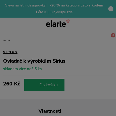
Sleva na letní designovky |
-20 %
na kategorii Léto
s kódem
Léto20
| Objevujte zde
0
menu
SIRIUS
Ovladač k výrobkům Sirius
skladem více než 5 ks
260 Kč
Do košíku
Vlastnosti