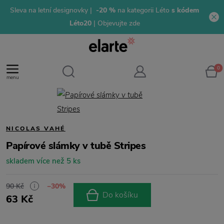
Sleva na letní designovky |
-20 %
na kategorii Léto
s kódem
Léto20
| Objevujte zde
0
menu
NICOLAS VAHÉ
Papírové slámky v tubě Stripes
skladem více než 5 ks
90 Kč
−30%
Do košíku
63 Kč