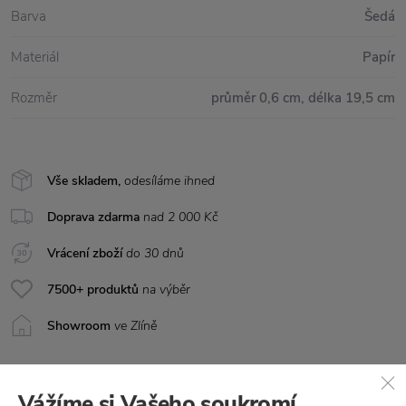
Barva
Šedá
Materiál
Papír
Rozměr
průměr 0,6 cm, délka 19,5 cm
Vše skladem,
odesíláme ihned
Doprava zdarma
nad 2 000 Kč
Vrácení zboží
do 30 dnů
7500+ produktů
na výběr
Showroom
ve Zlíně
Vážíme si Vašeho soukromí