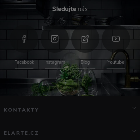
Sledujte
nás
Facebook
Instagram
Blog
Youtube
KONTAKTY
info@elarte.cz
776 081 000
ELARTE.CZ