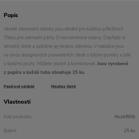
Popis
Veselé slavnostní slámky jsou ideální pro každou příležitost!
Třeba pro zahradní párty či narozeninové oslavy. Dopřejte si
lahodný drink a ozdobte jej hezkou slámkou. V nabídce jsou
ve dvou designových provedeních: šedé s bílými puntiky a bílé
s šedými pruhy. Můžete zdobit a kombinovat.
Jsou vyrobené
z papíru a každá tuba obsahuje 25 ks.
Papírové nádobí
Nicolas Vahé
Vlastnosti
Kód produktu
Nvzkf80b
Balení
25 ks