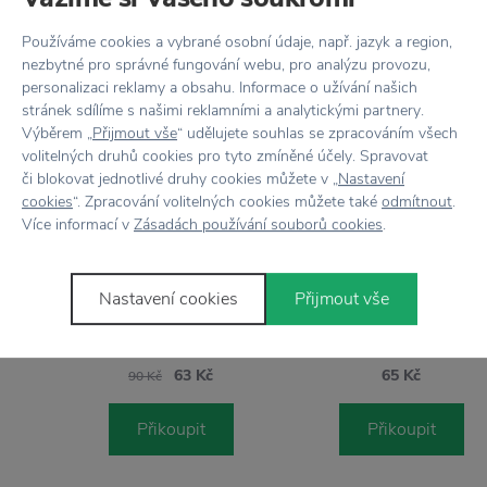
Používáme cookies a vybrané osobní údaje, např. jazyk a region,
nezbytné pro správné fungování webu, pro analýzu provozu,
personalizaci reklamy a obsahu. Informace o užívání našich
Stojí za
pozornost
stránek sdílíme s našimi reklamními a analytickými partnery.
Výběrem „
Přijmout vše
“ udělujete souhlas se zpracováním všech
volitelných druhů cookies pro tyto zmíněné účely. Spravovat
či blokovat jednotlivé druhy cookies můžete v „
Nastavení
cookies
“. Zpracování volitelných cookies můžete také
odmítnout
.
Více informací v
Zásadách používání souborů cookies
.
−30 %
NICOLAS VAHÉ
Papírové slámky v tubě
NICOLAS VAHÉ
Nastavení cookies
Přijmout vše
Papírové košíčky na cukroví
cups
63 Kč
65 Kč
90 Kč
Přikoupit
Přikoupit