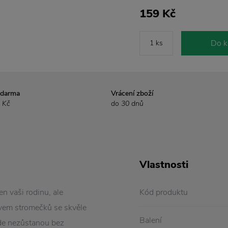
159 Kč
Do k
zdarma
Vrácení zboží
 Kč
do 30 dnů
Vlastnosti
n vaši rodinu, ale
Kód produktu
tivem stromečků se skvěle
Balení
kde nezůstanou bez