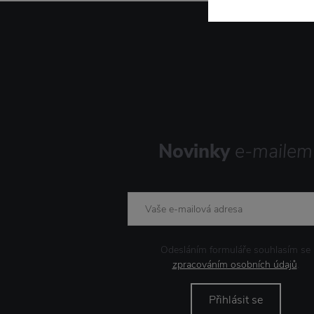
Novinky
e-mailem
Odesláním formuláře souhlasím se
zpracováním osobních údajů
.
Přihlásit se