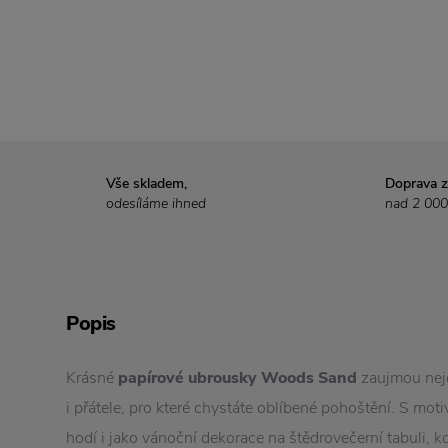
Vše skladem,
Doprava 
odesíláme ihned
nad 2 000
Popis
Krásné
papírové ubrousky Woods Sand
zaujmou neje
i přátele, pro které chystáte oblíbené pohoštění. S mo
hodí i jako vánoční dekorace na štědrovečerní tabuli, 