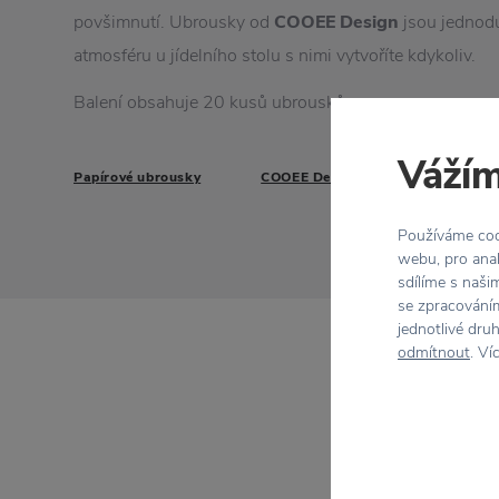
povšimnutí. Ubrousky od
COOEE Design
jsou jednodu
atmosféru u jídelního stolu s nimi vytvoříte kdykoliv.
Balení obsahuje 20 kusů ubrousků.
Vážím
Papírové ubrousky
COOEE Design
Používáme cook
webu, pro anal
sdílíme s naši
se zpracováním
jednotlivé dru
odmítnout
. Ví