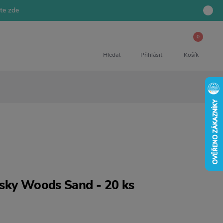
jte zde
0
Hledat
Přihlásit
Košík
sky Woods Sand - 20 ks