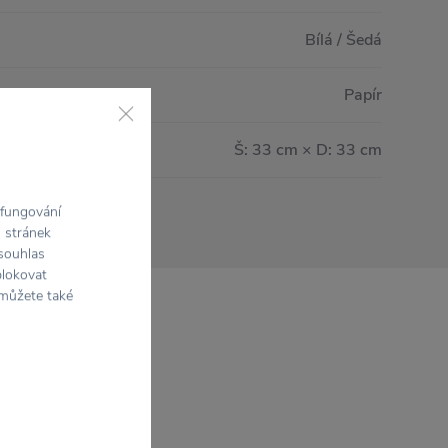
Bílá / Šedá
Papír
Š: 33 cm × D: 33 cm
 fungování
h stránek
 souhlas
blokovat
 můžete také