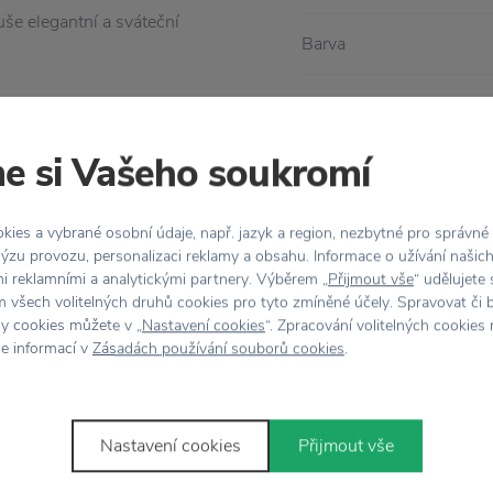
še elegantní a sváteční
Barva
Materiál
e si Vašeho soukromí
Rozměr
ies a vybrané osobní údaje, např. jazyk a region, nezbytné pro správné
ýzu provozu, personalizaci reklamy a obsahu. Informace o užívání našic
mi reklamními a analytickými partnery. Výběrem „
Přijmout vše
“ udělujete
 všech volitelných druhů cookies pro tyto zmíněné účely. Spravovat či 
hy cookies můžete v „
Nastavení cookies
“. Zpracování volitelných cookies
ce informací v
Zásadách používání souborů cookies
.
Stojí za
pozornost
Nastavení cookies
Přijmout vše