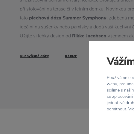
s rozkvetlými barvami a tvary. Kolekce evokuje slunečn
při stolování na terase či v letním domku. Novinkou pro
tato
plechová dóza Summer Symphony
, zdobená mot
ideální na sušenky nebo pamlsky a dodá vaší kuchyni či
Užijte si lehký design od
Rikke Jacobsen
v jemném ak
Kuchyňské dózy
Kähler
Vážím
Používáme cook
webu, pro anal
sdílíme s naši
se zpracováním
jednotlivé dru
odmítnout
. Ví