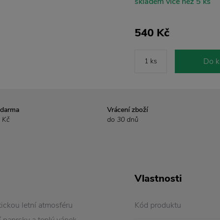
skladem více než 5 ks
540 Kč
Do k
zdarma
Vrácení zboží
 Kč
do 30 dnů
Vlastnosti
tickou letní atmosféru
Kód produktu