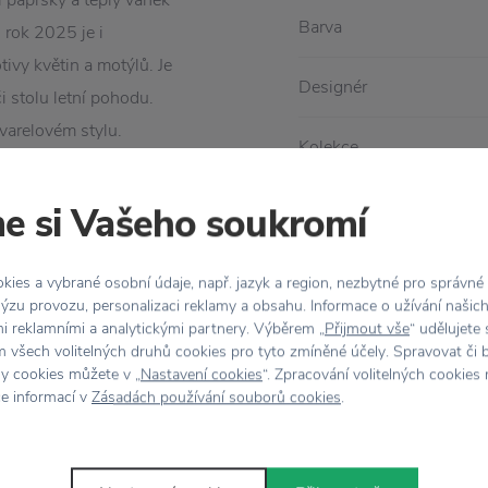
í paprsky a teplý vánek
Barva
 rok 2025 je i
ivy květin a motýlů. Je
Designér
 stolu letní pohodu.
varelovém stylu.
Kolekce
Materiál
e si Vašeho soukromí
Rozměr
ies a vybrané osobní údaje, např. jazyk a region, nezbytné pro správné
ýzu provozu, personalizaci reklamy a obsahu. Informace o užívání našic
mi reklamními a analytickými partnery. Výběrem „
Přijmout vše
“ udělujete
 všech volitelných druhů cookies pro tyto zmíněné účely. Spravovat či 
hy cookies můžete v „
Nastavení cookies
“. Zpracování volitelných cookies
ce informací v
Zásadách používání souborů cookies
.
Stojí za
pozornost