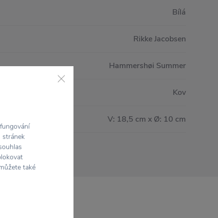
Bílá
Rikke Jacobsen
Hammershøi Summer
Kov
V: 18,5 cm x Ø: 10 cm
 fungování
h stránek
 souhlas
blokovat
 můžete také