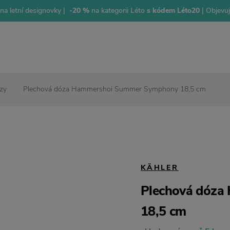
na letní designovky |
-20 %
na kategorii Léto
s kódem Léto20
| Objevu
zy
Plechová dóza Hammershoi Summer Symphony 18,5 cm
KÄHLER
Plechová dóz
18,5 cm