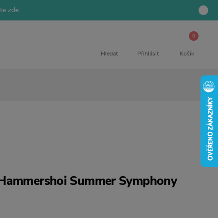
jte zde
0
Hledat
Přihlásit
Košík
a Hammershoi Summer Symphony