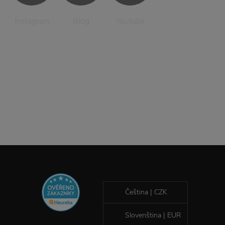
Instagram
Blog
Youtube
Čeština | CZK
Slovenština | EUR