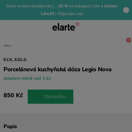
Sleva na letní designovky |
-20 %
na kategorii Léto
s kódem
Léto20
| Objevujte zde
0
menu
EVA SOLO
Porcelánová kuchyňská dóza Legio Nova
skladem méně než 5 ks
850 Kč
Do košíku
Popis