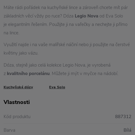
Máte rádi pořádek na kuchyňské lince a zároveň chcete mít pár
základních věcí vždy po ruce? Dóza
Legio Nova
od Eva Solo
je elegantním řešením. Použijte ji na vařečky a nechejte ji přímo
na lince.
Využití najde i na vaše malířské náčiní nebo ji použijte na čerstvé
květiny jako vázu.
Dóza, stejně jako celá kolekce Legio Nova, je vyrobená
z
kvalitního porcelánu
. Můžete ji mýt v myčce na nádobí.
Kuchyňské dózy
Eva Solo
Vlastnosti
Kód produktu
887312
Barva
Bílá