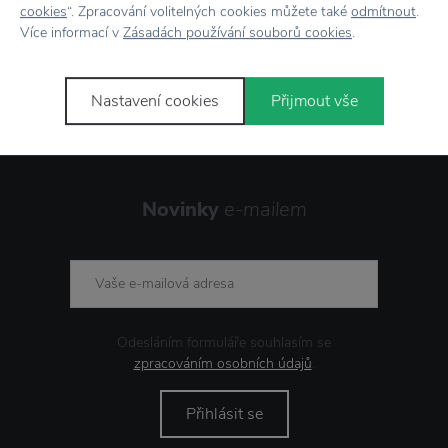
cookies
“. Zpracování volitelných cookies můžete také
odmítnout
.
Více informací v
Zásadách používání souborů cookies
.
Stojí za
pozornost
Nastavení cookies
Přijmout vše
Novinky
e-mailem
Odesláním formuláře souhlasím se
zpracováním osobních údajů
.
Přihlásit se