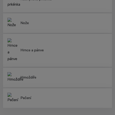
Nože
Hrnce a pánve
Hmoždíře
Pečení