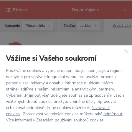
Filtrovat
Zrušit vše
Kategorie
Příprava jídla
Značka
Luckies
−50 %
Vážíme si Vašeho soukromí
LUCKIES
Používáme cookies a vybrané osobní údaje, např. jazyk a region,
Váleček na těsto s
nezbytné pro správné fungování webu, pro analýzu provozu,
vyměnitelnými vzory
personalizaci reklamy a obsahu. Informace o užívání našich
stránek sdílíme s našimi reklamními a analytickými partnery.
375 Kč
750 Kč
Výběrem „
Přijmout vše
“ udělujete souhlas se zpracováním všech
volitelných druhů cookies pro tyto zmíněné účely. Spravovat
či blokovat jednotlivé druhy cookies můžete v „
Nastavení
cookies
“. Zpracování volitelných cookies můžete také
odmítnout
.
Více informací v
Zásadách používání souborů cookies
.