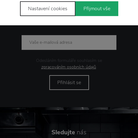
Nastavení cookies
Přijmout vše
Novinky
e-mailem
Odesláním formuláře souhlasím se
zpracováním osobních údajů
.
Přihlásit se
Sledujte
nás