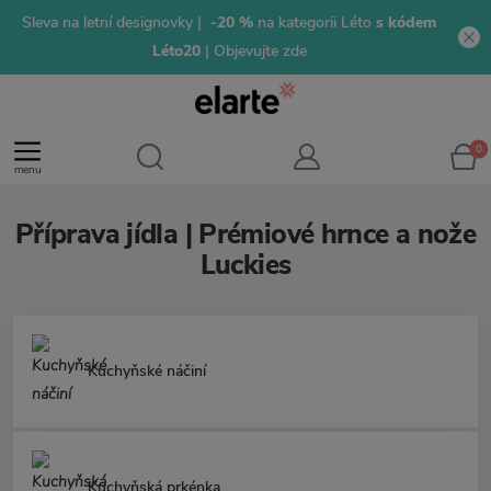
Sleva na letní designovky |
-20 %
na kategorii Léto
s kódem
Léto20
| Objevujte zde
0
menu
Příprava jídla | Prémiové hrnce a nože
Luckies
Kuchyňské náčiní
Kuchyňská prkénka