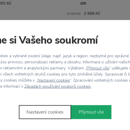
cm
203 Kč
2 698 Kč
4 150 Kč
e si Vašeho soukromí
DEM: LÉTO20
ies a vybrané osobní údaje, např. jazyk a region, nezbytné pro správné
AK
ýzu provozu, personalizaci reklamy a obsahu. Informace o užívání našic
čka Coquo
mi reklamními a analytickými partnery. Výběrem „
Přijmout vše
“ udělujete
 všech volitelných druhů cookies pro tyto zmíněné účely. Spravovat či 
č
hy cookies můžete v „
Nastavení cookies
“. Zpracování volitelných cookies
ce informací v
Zásadách používání souborů cookies
.
Nastavení cookies
Přijmout vše