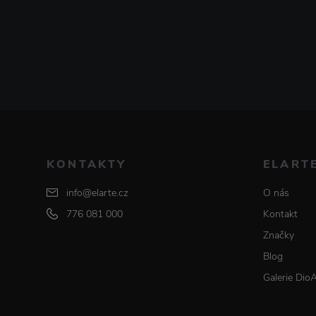
KONTAKTY
ELART
info@elarte.cz
O nás
776 081 000
Kontakt
Značky
Blog
Galerie Dio