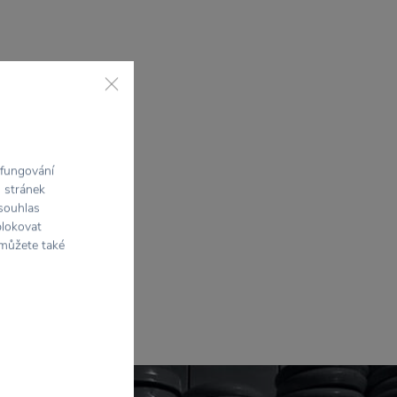
 fungování
h stránek
 souhlas
blokovat
 můžete také