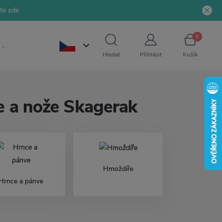
jte zde
0
Hledat
Přihlásit
Košík
ce a nože Skagerak
Hmoždíře
Hrnce a pánve