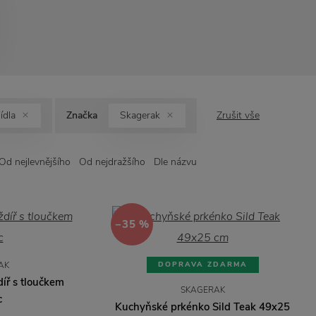
ídla
Značka
Skagerak
Zrušit vše
Od nejlevnějšího
Od nejdražšího
Dle názvu
−35 %
AK
DOPRAVA ZDARMA
íř s tloučkem
SKAGERAK
c
Kuchyňské prkénko Sild Teak 49x25