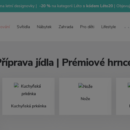
na letní designovky |
-20 %
na kategorii Léto
s kódem Léto20
| Objevu
lování
Svítidla
Nábytek
Zahrada
Pro děti
Lifestyle
říprava jídla | Prémiové hrn
Nože
Kuchyňská prkénka