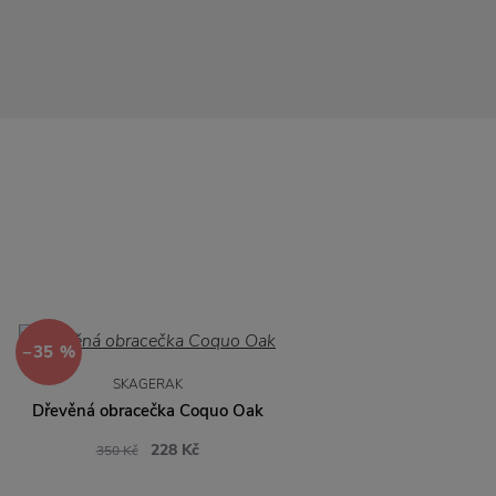
−35 %
SKAGERAK
Dřevěná obracečka Coquo Oak
228 Kč
350 Kč