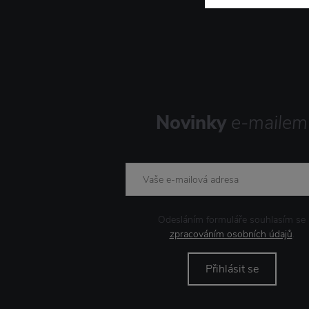
Storefactory Scandinavia
Strömshaga
Umbra
Novinky
e-mailem
Odesláním formuláře souhlasím se
zpracováním osobních údajů
.
Přihlásit se