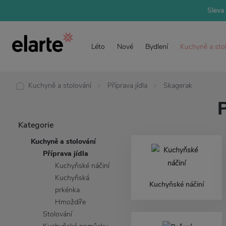
Sleva 
Léto
Nové
Bydlení
Kuchyně a sto
Kuchyně a stolování
Příprava jídla
Skagerak
P
Kategorie
Kuchyně a stolování
Příprava jídla
Kuchyňské náčiní
Kuchyňská
Kuchyňské náčiní
prkénka
Hmoždíře
Stolování