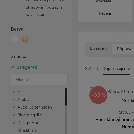
Kuchyňské pomůcky
Skladování potravin
Pečení
Káva a čaj
Barva
Kategorie
Příprava j
Značka
Skagerak
Seřadit:
Doporučujeme
Alessi
−35 %
Arabia
Audo Copenhagen
SKAGER
Bloomingville
Porcelánový hmožd
Design House
Nordi
Stockholm