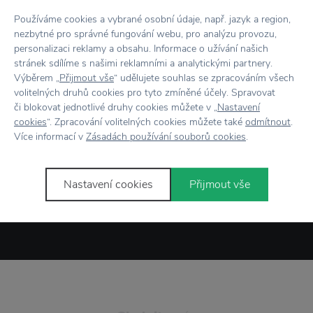
Používáme cookies a vybrané osobní údaje, např. jazyk a region,
nezbytné pro správné fungování webu, pro analýzu provozu,
personalizaci reklamy a obsahu. Informace o užívání našich
Novinky
e-mailem
stránek sdílíme s našimi reklamními a analytickými partnery.
Výběrem „
Přijmout vše
“ udělujete souhlas se zpracováním všech
volitelných druhů cookies pro tyto zmíněné účely. Spravovat
či blokovat jednotlivé druhy cookies můžete v „
Nastavení
cookies
“. Zpracování volitelných cookies můžete také
odmítnout
.
Více informací v
Zásadách používání souborů cookies
.
Odesláním formuláře souhlasím se
zpracováním osobních údajů
.
Nastavení cookies
Přijmout vše
Přihlásit se