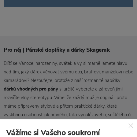
Pro něj | Pánské doplňky a dárky Skagerak
Blíží se Vánoce, narozeniny, svátek a vy si marně lámete hlavu
nad tím, jaký dárek věnovat svému otci, bratrovi, manželovi nebo
kamarádovi? Nezoufejte, protože z naší rozmanité nabídky
dárků vhodných pro pány
si určitě vyberete a zároveň jimi
rozvíříte vlny stereotypu. Víme, že každý muž je originál, proto
máme připraveny stylové a přitom praktické dárky, které
vystihnou osobnost jak hravého, tak i vynalézavého, sečtělého či
sebevědomého mužského „já“.
Vážíme si Vašeho soukromí