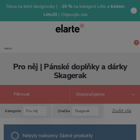
Sleva na letní designovky |
-20 %
na kategorii Léto
s kódem
Léto20
| Objevujte zde
0
menu
Pro něj | Pánské doplňky a dárky
Skagerak
Filtrovat
Zrušit vše
Kategorie
Pro něj
Značka
Skagerak
Nebyly nalezeny žádné produkty