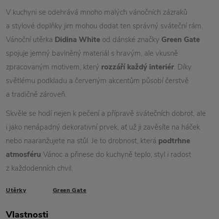
V kuchyni se odehrává mnoho malých vánočních zázraků
a stylové doplňky jim mohou dodat ten správný sváteční rám.
Vánoční utěrka
Didina White
od dánské značky
Green Gate
spojuje jemný bavlněný materiál s hravým, ale vkusně
zpracovaným motivem, který
rozzáří každý interiér
. Díky
světlému podkladu a červeným akcentům působí čerstvě
a tradičně zároveň.
Skvěle se hodí nejen k pečení a přípravě svátečních dobrot, ale
i jako nenápadný dekorativní prvek, ať už ji zavěsíte na háček
nebo naaranžujete na stůl. Je to drobnost, která
podtrhne
atmosféru
Vánoc a přinese do kuchyně teplo, styl i radost
z každodenních chvil.
Utěrky
Green Gate
Vlastnosti