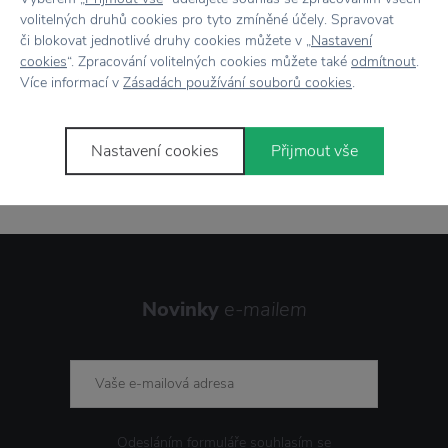
volitelných druhů cookies pro tyto zmíněné účely. Spravovat
Showroom
ve Zlíně
či blokovat jednotlivé druhy cookies můžete v „
Nastavení
cookies
“. Zpracování volitelných cookies můžete také
odmítnout
.
Více informací v
Zásadách používání souborů cookies
.
Stojí za
pozornost
Nastavení cookies
Přijmout vše
Novinky
e-mailem
Odesláním formuláře souhlasím se