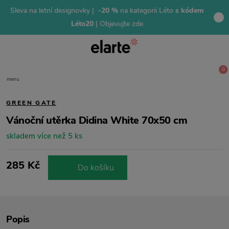
Sleva na letní designovky |
-20 %
na kategorii Léto
s kódem
Léto20
| Objevujte zde
0
menu
GREEN GATE
Vánoční utěrka Didina White 70x50 cm
skladem více než 5 ks
285 Kč
Do košíku
Popis