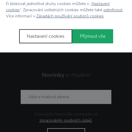
či blokovat jednotlivé druhy cookies můžete v „
Nastavení
Vrácení zboží
do 30 dnů
cookies
“. Zpracování volitelných cookies můžete také
odmítnout
.
Více informací v
Zásadách používání souborů cookies
.
7500+ produktů
na výběr
Showroom
ve Zlíně
Nastavení cookies
Přijmout vše
Novinky
e-mailem
Odesláním formuláře souhlasím se
zpracováním osobních údajů
.