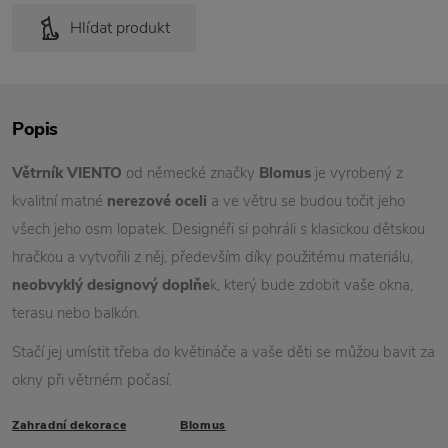
Hlídat produkt
Popis
Větrník VIENTO
od německé značky
Blomus
je vyrobený z
kvalitní matné
nerezové oceli
a ve větru se budou točit jeho
všech jeho osm lopatek. Designéři si pohráli s klasickou dětskou
hračkou a vytvořili z něj, především díky použitému materiálu,
neobvyklý designový doplňe
k, který bude zdobit vaše okna,
terasu nebo balkón.
Stačí jej umístit třeba do květináče a vaše děti se můžou bavit za
okny při větrném počasí.
Zahradní dekorace
Blomus