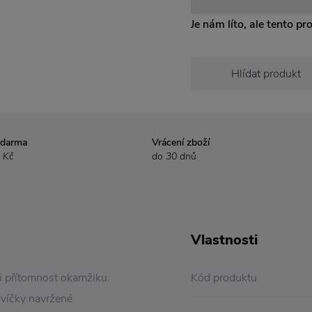
Je nám líto, ale tento pr
Hlídat produkt
zdarma
Vrácení zboží
 Kč
do 30 dnů
Vlastnosti
si přítomnost okamžiku.
Kód produktu
svíčky navržené