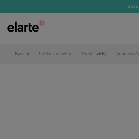
Sleva 
Bydlení
Svíčky a difuzéry
Vonné svíčky
Vonná svíč