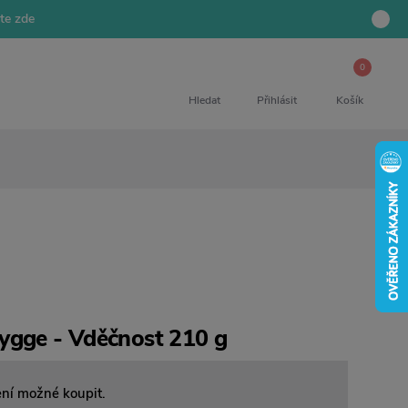
jte zde
0
Hledat
Přihlásit
Košík
ygge - Vděčnost 210 g
ení možné koupit.