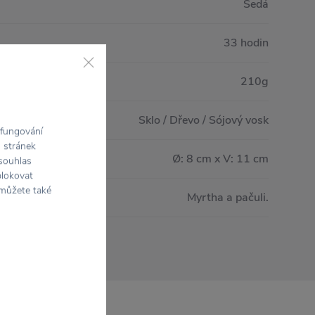
Šedá
33 hodin
210g
Sklo / Dřevo / Sójový vosk
 fungování
h stránek
Ø: 8 cm x V: 11 cm
 souhlas
blokovat
 můžete také
Myrtha a pačuli.