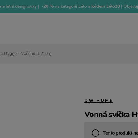
na letní designovky |
-20 %
na kategorii Léto
s kódem Léto20
| Objevu
ka Hygge - Vděčnost 210 g
DW HOME
Vonná svíčka H
Tento produkt n