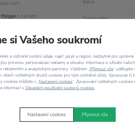
Barva
ouho voní.
y
Hygge
s názvem
Doba hoření
Hmotnost
e si Vašeho soukromí
uho a čistě. Díky dvěma
Materiál
ies a vybrané osobní údaje, např. jazyk a region, nezbytné pro správné
o jako dekoraci.
ýzu provozu, personalizaci reklamy a obsahu. Informace o užívání našic
Rozměr
mi reklamními a analytickými partnery. Výběrem „
Přijmout vše
“ udělujete
 všech volitelných druhů cookies pro tyto zmíněné účely. Spravovat či 
hy cookies můžete v „
Nastavení cookies
“. Zpracování volitelných cookies
Vůně
ce informací v
Zásadách používání souborů cookies
.
Nastavení cookies
Přijmout vše