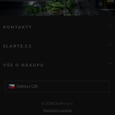
KONTAKTY
info@elarte.cz
776 081 000
ELARTE.CZ
O nás
Kontakt
VŠE O NÁKUPU
Značky
Doprava a platba
Blog
Reklamace a vrácení zboží
Galerie DioArt
Čeština | CZK
Obchodní podmínky
Informace o zpracování osobních údajů
Slovenština | EUR
© 2026 DioArt s.r.o.
Časté dotazy
Nastavení cookies