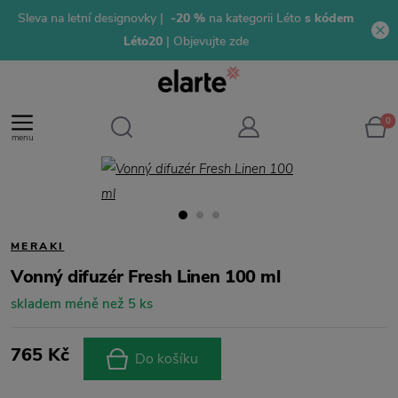
Sleva na letní designovky |
-20 %
na kategorii Léto
s kódem
Léto20
| Objevujte zde
0
menu
MERAKI
Vonný difuzér Fresh Linen 100 ml
skladem méně než 5 ks
765 Kč
Do košíku