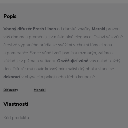
Popis
Vonný difuzér
Fresh Linen
od dánské značky
Meraki
provoní
váš domov a promění jej v místo plné elegance. Osloví vás vůně
čerstvě vypraného prádla se svěžími vrchními tóny citronu
a pomeranče. Srdce vůně tvoří jasmín a rozmarýn, zatímco
základ je z pižma a vetiveru.
Osvěžující vůně
vás naladí každý
den. Difuzér má navíc krásný minimalistický obal a stane se
dekorací
v obývacím pokoji nebo třeba koupelně.
Difuzéry
Meraki
Vlastnosti
Kód produktu