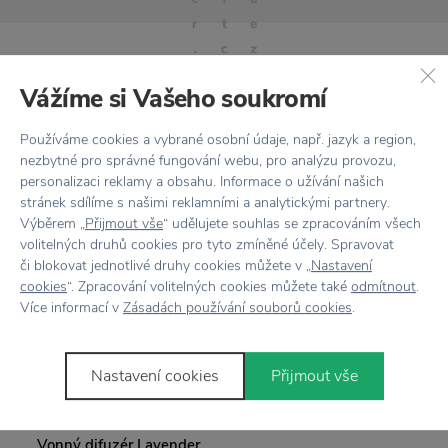
Vážíme si Vašeho soukromí
Stojí za
pozornost
Používáme cookies a vybrané osobní údaje, např. jazyk a region,
nezbytné pro správné fungování webu, pro analýzu provozu,
personalizaci reklamy a obsahu. Informace o užívání našich
stránek sdílíme s našimi reklamními a analytickými partnery.
Výběrem „
Přijmout vše
“ udělujete souhlas se zpracováním všech
volitelných druhů cookies pro tyto zmíněné účely. Spravovat
či blokovat jednotlivé druhy cookies můžete v „
Nastavení
MERAKI
MERAKI
cookies
“. Zpracování volitelných cookies můžete také
odmítnout
.
Vonný difuzér Lavender Rain 100 ml
Vonný difuzér Dark Wood 1
Více informací v
Zásadách používání souborů cookies
.
Nastavení cookies
Přijmout vše
765 Kč
765 Kč
Přikoupit
Přikoupit