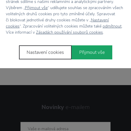
stránek sdílíme s našimi reklamními a analytickými partnery.
Výběrem „
Přijmout vše
“ udělujete souhlas se zpracováním všech
7500+ produktů
na výběr
volitelných druhů cookies pro tyto zmíněné účely. Spravovat
či blokovat jednotlivé druhy cookies můžete v „
Nastavení
Showroom
ve Zlíně
cookies
“. Zpracování volitelných cookies můžete také
odmítnout
.
Více informací v
Zásadách používání souborů cookies
.
Nastavení cookies
Přijmout vše
Stojí za
pozornost
Novinky
e-mailem