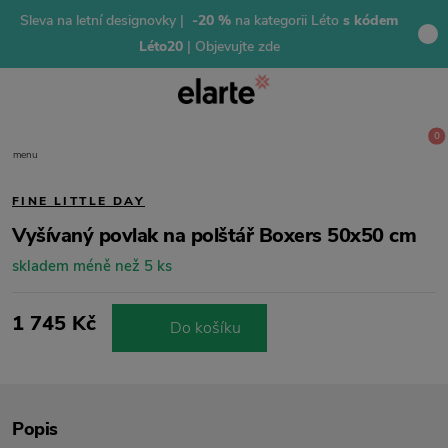
Sleva na letní designovky |
-20 %
na kategorii Léto
s kódem
Léto20
| Objevujte zde
0
menu
FINE LITTLE DAY
Vyšívaný povlak na polštář Boxers 50x50 cm
skladem méně než 5 ks
1 745 Kč
Do košíku
Popis