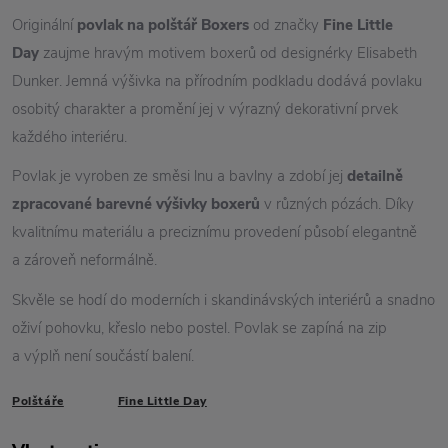
Originální
povlak na polštář Boxers
od značky
Fine Little
Day
zaujme hravým motivem boxerů od designérky Elisabeth
Dunker. Jemná výšivka na přírodním podkladu dodává povlaku
osobitý charakter a promění jej v výrazný dekorativní prvek
každého interiéru.
Povlak je vyroben ze směsi lnu a bavlny a zdobí jej
detailně
zpracované barevné výšivky boxerů
v různých pózách. Díky
kvalitnímu materiálu a preciznímu provedení působí elegantně
a zároveň neformálně.
Skvěle se hodí do moderních i skandinávských interiérů a snadno
oživí pohovku, křeslo nebo postel. Povlak se zapíná na zip
a výplň není součástí balení.
Polštáře
Fine Little Day