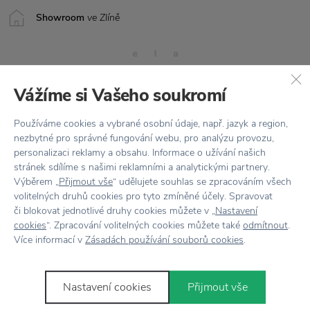
Showroom
ve Zlíně
Vážíme si Vašeho soukromí
Používáme cookies a vybrané osobní údaje, např. jazyk a region,
nezbytné pro správné fungování webu, pro analýzu provozu,
Stojí za
pozornost
personalizaci reklamy a obsahu. Informace o užívání našich
stránek sdílíme s našimi reklamními a analytickými partnery.
Výběrem „
Přijmout vše
“ udělujete souhlas se zpracováním všech
volitelných druhů cookies pro tyto zmíněné účely. Spravovat
či blokovat jednotlivé druhy cookies můžete v „
Nastavení
cookies
“. Zpracování volitelných cookies můžete také
odmítnout
.
Více informací v
Zásadách používání souborů cookies
.
Nastavení cookies
Přijmout vše