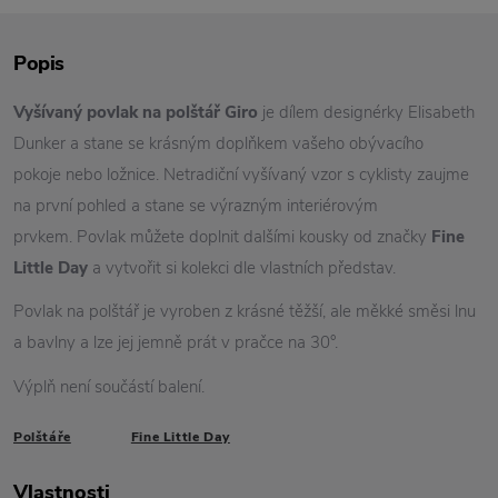
Popis
Vyšívaný povlak na polštář Giro
je dílem designérky Elisabeth
Dunker a stane se krásným doplňkem vašeho obývacího
pokoje nebo ložnice. Netradiční vyšívaný vzor s cyklisty zaujme
na první pohled a stane se výrazným interiérovým
prvkem. Povlak můžete doplnit dalšími kousky od značky
Fine
Little Day
a vytvořit si kolekci dle vlastních představ.
Povlak na polštář je vyroben z krásné těžší, ale měkké směsi lnu
a bavlny a lze jej jemně prát v pračce na 30°.
Výplň není součástí balení.
Polštáře
Fine Little Day
Vlastnosti