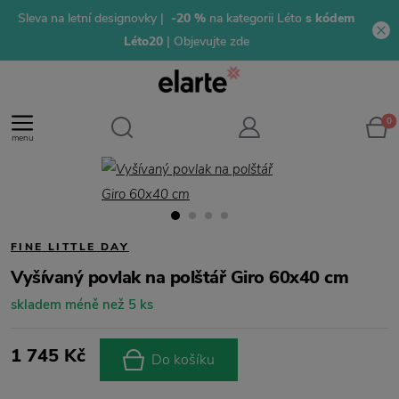
Sleva na letní designovky |
-20 %
na kategorii Léto
s kódem
Léto20
| Objevujte zde
0
menu
FINE LITTLE DAY
Vyšívaný povlak na polštář Giro 60x40 cm
skladem méně než 5 ks
1 745 Kč
Do košíku