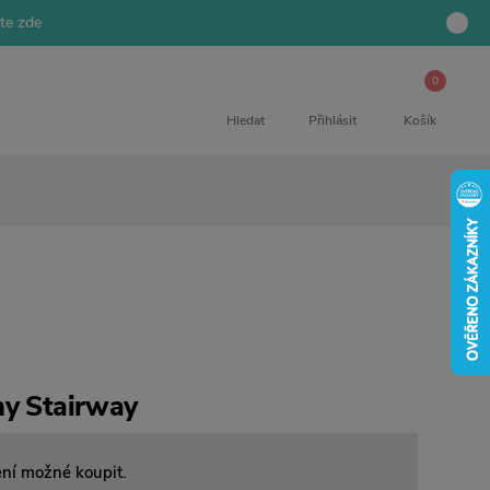
jte zde
0
Hledat
Přihlásit
Košík
hy Stairway
ení možné koupit.