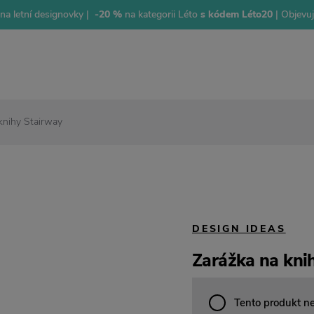
na letní designovky |
-20 %
na kategorii Léto
s kódem Léto20
| Objevu
knihy Stairway
DESIGN IDEAS
Zarážka na kni
Tento produkt n