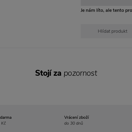
Je nám líto, ale tento pr
Hlídat produkt
Stojí za
pozornost
zdarma
Vrácení zboží
 Kč
do 30 dnů