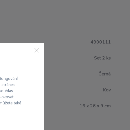
4900111
Set 2 ks
Černá
 fungování
h stránek
Kov
 souhlas
blokovat
 můžete také
16 x 26 x 9 cm