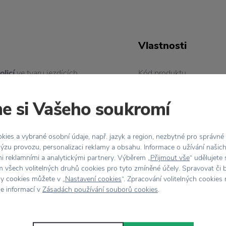
Vlastnosti
olicí
ve tvaru jezdících
Kód produktu
 kreativně řešená polička
Balení
e si Vašeho soukromí
c – dodá vaší pracovně,
a zaujme vás pokaždé,
Barva
arvě a stejně jako
ies a vybrané osobní údaje, např. jazyk a region, nezbytné pro správné
ýzu provozu, personalizaci reklamy a obsahu. Informace o užívání našic
bené svíčky, rostlinky
Materiál
mi reklamními a analytickými partnery. Výběrem „
Přijmout vše
“ udělujete
 všech volitelných druhů cookies pro tyto zmíněné účely. Spravovat či 
hy cookies můžete v „
Nastavení cookies
“. Zpracování volitelných cookies
Rozměr
sobě, a získáte stylovou
ce informací v
Zásadách používání souborů cookies
.