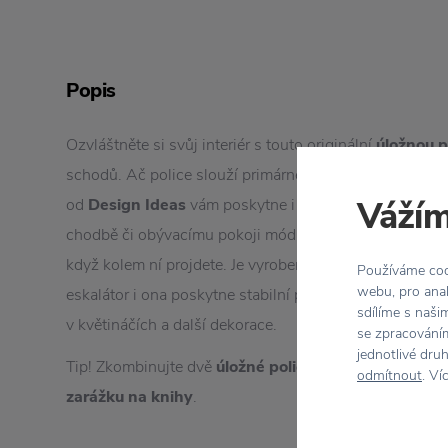
Popis
Ozvláštněte si svůj interiér s touto originální
úložnou p
schodů. Ač police slouží primárně k ukládání věcí, tato
Vážím
od
Design Ideas
vám poskytne i pár extra funkcí naví
chodbě či obývacímu pokoji módní industriální prvek 
když kolem ní projdete. Je vyrobena ze železa v černé b
Používáme cook
webu, pro anal
eskalátor i ona poskytne stabilní průchod pro vaše oblí
sdílíme s naši
v květináčích a další dekorace.
se zpracováním
jednotlivé dru
Tip! Zkombinujte dvě
úložné police Stairway
naproti 
odmítnout
. Ví
zarážku na knihy
.