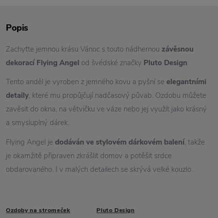
Popis
Zachyťte jemnou krásu Vánoc s touto nádhernou
závěsnou
dekorací
F
lying Angel
od švédské značky
Pluto Design
.
Tento anděl je vyroben z jemného kovu a pyšní se
elegantními
detaily
, které mu propůjčují nadčasový půvab. Ozdobu můžete
zavěsit do okna, na větvičku ve váze nebo jej využít jako krásný
a smysluplný dárek.
Flying Angel je
dodáván ve
stylovém dárkovém balení
, takže
je okamžitě připraven zkrášlit domov a potěšit srdce
obdarovaného. I v malých detailech se skrývá velké kouzlo.
Ozdoby na stromeček
Pluto Design