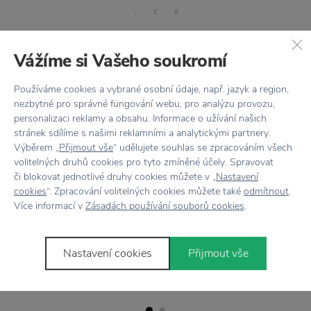
Vážíme si Vašeho soukromí
Stojí za
pozornost
Používáme cookies a vybrané osobní údaje, např. jazyk a region,
nezbytné pro správné fungování webu, pro analýzu provozu,
personalizaci reklamy a obsahu. Informace o užívání našich
stránek sdílíme s našimi reklamními a analytickými partnery.
Výběrem „
Přijmout vše
“ udělujete souhlas se zpracováním všech
volitelných druhů cookies pro tyto zmíněné účely. Spravovat
SLEVA 20 % S KÓDEM: LÉTO20
SLEVA 20 % S KÓDEM: LÉTO20
či blokovat jednotlivé druhy cookies můžete v „
Nastavení
WILD AND WOLF
WILD AND WOLF
cookies
“. Zpracování volitelných cookies můžete také
odmítnout
.
Ptačí budka Striped tulip
Zahrádkářské rukavice Stripe
Více informací v
Zásadách používání souborů cookies
.
1 179 Kč
579 Kč
Nastavení cookies
Přijmout vše
Přikoupit
Přikoupit