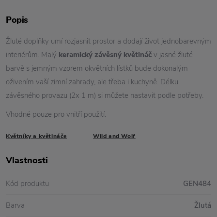
Popis
Žluté doplňky umí rozjasnit prostor a dodají život jednobarevným
interiérům. Malý
keramický závěsný květináč
v jasné žluté
barvě s jemným vzorem okvětních lístků bude dokonalým
oživením vaší zimní zahrady, ale třeba i kuchyně. Délku
závěsného provazu (2x 1 m) si můžete nastavit podle potřeby.
Vhodné pouze pro vnitří použití.
Květníky a květináče
Wild and Wolf
Vlastnosti
Kód produktu
GEN484
Barva
Žlutá