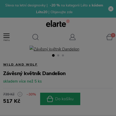
Sleva na letní designovky |
-20 %
na kategorii Léto
s kódem
Léto20
| Objevujte zde
0
menu
WILD AND WOLF
Závěsný květník Dandelion
skladem více než 5 ks
739 Kč
−30%
Do košíku
517 Kč