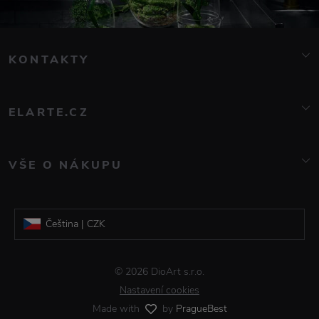
KONTAKTY
info@elarte.cz
776 081 000
ELARTE.CZ
O nás
Kontakt
VŠE O NÁKUPU
Značky
Doprava a platba
Blog
Reklamace a vrácení zboží
Galerie DioArt
Čeština | CZK
Obchodní podmínky
Informace o zpracování osobních údajů
Slovenština | EUR
© 2026 DioArt s.r.o.
Časté dotazy
Nastavení cookies
Made with
by
PragueBest