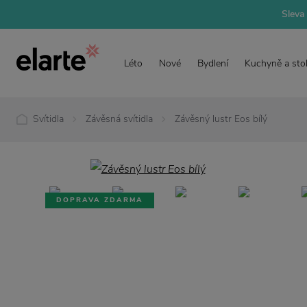
Sleva 
Léto
Nové
Bydlení
Kuchyně a sto
Svítidla
Závěsná svítidla
Závěsný lustr Eos bílý
DOPRAVA ZDARMA