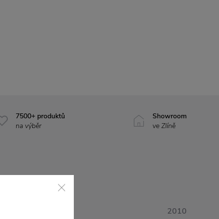
7500+ produktů
Showroom
na výběr
ve Zlíně
2010