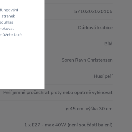
 fungování
5710302020105
h stránek
 souhlas
Dárková krabice
blokovat
 můžete také
Bílá
Soren Ravn Christensen
Husí peří
Peří jemně pročechrat prsty nebo opatrně vyfénovat
ø 45 cm, výška 30 cm
1 x E27 - max 40W (není součástí balení)