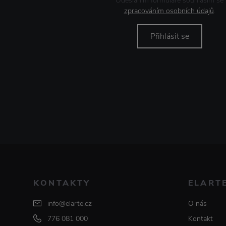
Odesláním formuláře souhlasím se
zpracováním osobních údajů
.
Přihlásit se
KONTAKTY
ELART
info@elarte.cz
O nás
776 081 000
Kontakt