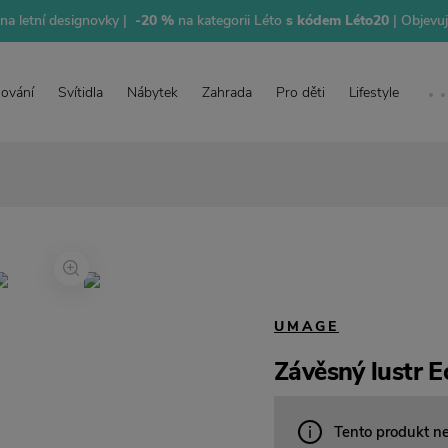
na letní designovky |
-20 %
na kategorii Léto
s kódem Léto20
| Objevu
lování
Svítidla
Nábytek
Zahrada
Pro děti
Lifestyle
UMAGE
Závěsný lustr E
Tento produkt n