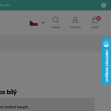
jte zde
0
Hledat
Přihlásit
Košík
os bílý
ení možné koupit.