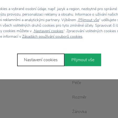
egantní svítidlo
bílé
ies a vybrané osobní údaje, např. jazyk a region, nezbytné pro správné
EAN
e neuvěřitelně hebké
ýzu provozu, personalizaci reklamy a obsahu. Informace o užívání našic
cit harmonie a útulnou
mi reklamními a analytickými partnery. Výběrem „
Přijmout vše
“ udělujete
Balení
 všech volitelných druhů cookies pro tyto zmíněné účely. Spravovat či 
obývací pokoj.
hy cookies můžete v „
Nastavení cookies
“. Zpracování volitelných cookies
ce informací v
Zásadách používání souborů cookies
.
u jednoduché – stačí jej
Barva
Designér
 objímkou, který
Nastavení cookies
Přijmout vše
ipod, a vytvořit si tak
Materiál
Péče
Rozměr
Žárovka