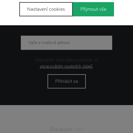
Nastavení cookies
Přijmout vše
Novinky
e-mailem
Odesláním formuláře souhlasím se
zpracováním osobních údajů
.
Přihlásit se
Sledujte
nás