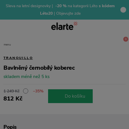
Sleva na letní designovky |
-20 %
na kategorii Léto
s kódem
Léto20
| Objevujte zde
0
menu
TRANQUILLO
Bavlněný černobílý koberec
skladem méně než 5 ks
1 249 Kč
−35%
Do košíku
812 Kč
Popis