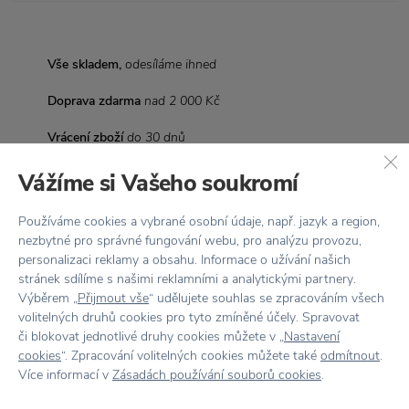
Vše skladem,
odesíláme ihned
Doprava zdarma
nad 2 000 Kč
Vrácení zboží
do 30 dnů
7500+ produktů
na výběr
Vážíme si Vašeho soukromí
Showroom
ve Zlíně
Používáme cookies a vybrané osobní údaje, např. jazyk a region,
nezbytné pro správné fungování webu, pro analýzu provozu,
personalizaci reklamy a obsahu. Informace o užívání našich
stránek sdílíme s našimi reklamními a analytickými partnery.
Výběrem „
Přijmout vše
“ udělujete souhlas se zpracováním všech
volitelných druhů cookies pro tyto zmíněné účely. Spravovat
Stojí za
pozornost
či blokovat jednotlivé druhy cookies můžete v „
Nastavení
cookies
“. Zpracování volitelných cookies můžete také
odmítnout
.
Více informací v
Zásadách používání souborů cookies
.