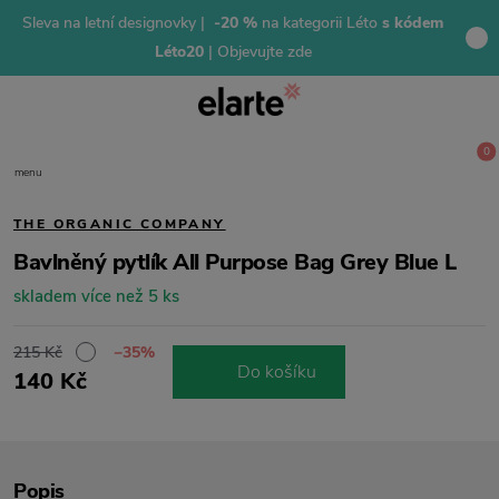
Sleva na letní designovky |
-20 %
na kategorii Léto
s kódem
Léto20
| Objevujte zde
0
menu
THE ORGANIC COMPANY
Bavlněný pytlík All Purpose Bag Grey Blue L
skladem více než 5 ks
215 Kč
−35%
Do košíku
140 Kč
Popis