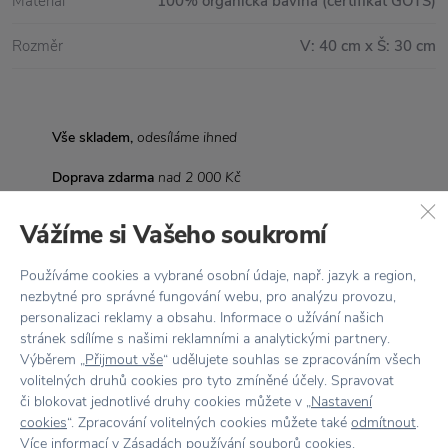
Materiál
100% organická bavlna (certifikát GOTS)
Rozměr
V: 40 cm x Š: 30 cm
Vše skladem,
odesíláme ihned
Doprava zdarma
nad 2 000 Kč
Vrácení zboží
do 30 dnů
Vážíme si Vašeho soukromí
7500+ produktů
na výběr
Používáme cookies a vybrané osobní údaje, např. jazyk a region,
nezbytné pro správné fungování webu, pro analýzu provozu,
Showroom
ve Zlíně
personalizaci reklamy a obsahu. Informace o užívání našich
stránek sdílíme s našimi reklamními a analytickými partnery.
Výběrem „
Přijmout vše
“ udělujete souhlas se zpracováním všech
volitelných druhů cookies pro tyto zmíněné účely. Spravovat
či blokovat jednotlivé druhy cookies můžete v „
Nastavení
Stojí za
pozornost
cookies
“. Zpracování volitelných cookies můžete také
odmítnout
.
Více informací v
Zásadách používání souborů cookies
.