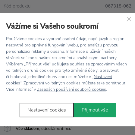
Kód produktu
067318-062
EAN
6411254229941
Vážíme si Vašeho soukromí
Barva
Bílá / Šedá
Používáme cookies a vybrané osobní údaje, např. jazyk a region,
nezbytné pro správné fungování webu, pro analýzu provozu,
Designér
Kristina Isola
personalizaci reklamy a obsahu. Informace o užívání našich
stránek sdílíme s našimi reklamními a analytickými partnery.
Materiál
100% bavlna
Výběrem „
Přijmout vše
“ udělujete souhlas se zpracováním všech
volitelných druhů cookies pro tyto zmíněné účely. Spravovat
Péče
Praní v pračce na 60°
či blokovat jednotlivé druhy cookies můžete v „
Nastavení
cookies
“. Zpracování volitelných cookies můžete také
odmítnout
.
Rozměr
D: 50 cm x Š: 30 cm
Více informací v
Zásadách používání souborů cookies
.
Vyrobeno
v Portugalsku
Nastavení cookies
Přijmout vše
Vše skladem,
odesíláme ihned