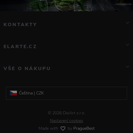
KONTAKTY
info@elarte.cz
776 081 000
ELARTE.CZ
O nás
Kontakt
VŠE O NÁKUPU
Značky
Doprava a platba
Blog
Reklamace a vrácení zboží
Galerie DioArt
Čeština | CZK
Obchodní podmínky
Informace o zpracování osobních údajů
Slovenština | EUR
© 2026 DioArt s.r.o.
Časté dotazy
Nastavení cookies
Made with
by
PragueBest