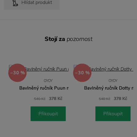
Hlídat produkt
Stojí za
pozornost
−30 %
−30 %
OYOY
OYOY
Bavlněný ručník Puun malý
Bavlněný ručník Dotty m
378 Kč
378 Kč
540 Kč
540 Kč
Přikoupit
Přikoupit