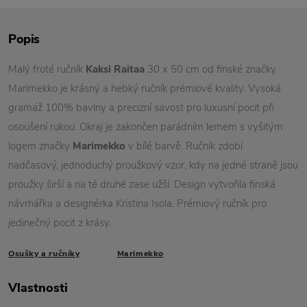
Popis
Malý froté ručník
Kaksi Raitaa
30 x 50 cm od finské značky
Marimekko je krásný a hebký ručník prémiové kvality. Vysoká
gramáž 100% bavlny a precizní savost pro luxusní pocit při
osoušení rukou. Okraj je zakončen parádním lemem s vyšitým
logem značky
Marimekko
v bílé barvě. Ručník zdobí
nadčasový, jednoduchý proužkový vzor, kdy na jedné straně jsou
proužky širší a na té druhé zase užší. Design vytvořila finská
návrhářka a designérka Kristina Isola. Prémiový ručník pro
jedinečný pocit z krásy.
Osušky a ručníky
Marimekko
Vlastnosti