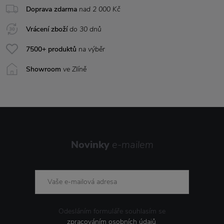
Doprava zdarma
nad 2 000 Kč
Vrácení zboží
do 30 dnů
7500+ produktů
na výběr
Showroom
ve Zlíně
Novinky
e-mailem
Odesláním formuláře souhlasím se
zpracováním osobních údajů
.