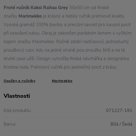
Froté ručník Kaksi Raitaa Grey
30x50 cm od finské
značky
Marimekko
je krásný a hebký ručník prémiové kvality.
Vysoká gramáž 100% bavlny a precizní savost pro luxusní pocit
při osoušení rukou. Okraj je zakončen parádním lemem s vyšitým
logem značky Marimekko. Ručník zdobí nadčasový, jednoduchý
proužkový vzor, kdy na jedné straně jsou proužky širší a na té
druhé zase užší. Design vytvořila finská návrhářka a designérka
Kristina Isola. Prémiový ručník pro jedinečný pocit z krásy.
Osušky a ručníky
Marimekko
Vlastnosti
Kód produktu
071227-191
Barva
Bílá / Šedá