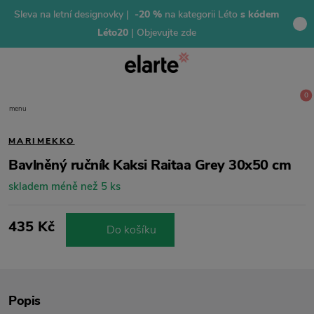
Sleva na letní designovky |
-20 %
na kategorii Léto
s kódem
Léto20
| Objevujte zde
0
menu
MARIMEKKO
Bavlněný ručník Kaksi Raitaa Grey 30x50 cm
skladem méně než 5 ks
435 Kč
Do košíku
Popis