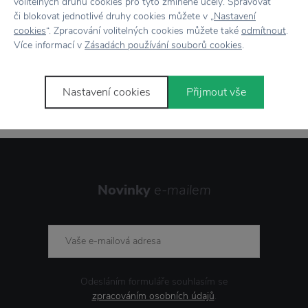
volitelných druhů cookies pro tyto zmíněné účely. Spravovat
či blokovat jednotlivé druhy cookies můžete v „
Nastavení
cookies
“. Zpracování volitelných cookies můžete také
odmítnout
.
Více informací v
Zásadách používání souborů cookies
.
Stojí za
pozornost
Nastavení cookies
Přijmout vše
Novinky
e-mailem
Odesláním formuláře souhlasím se
zpracováním osobních údajů
.