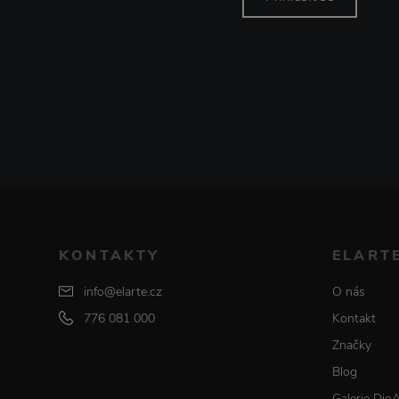
KONTAKTY
ELART
info@elarte.cz
O nás
776 081 000
Kontakt
Značky
Blog
Galerie Dio