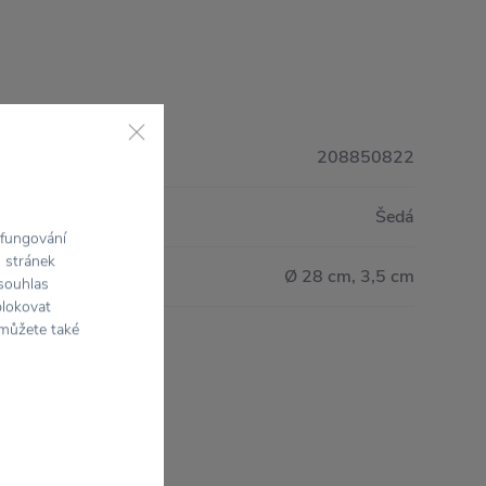
208850822
Šedá
 fungování
h stránek
Ø 28 cm, 3,5 cm
 souhlas
blokovat
 můžete také