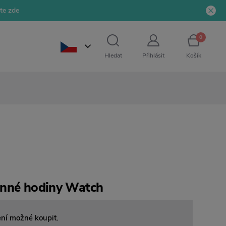
jte zde
0
Hledat
Přihlásit
Košík
ěnné hodiny Watch
ení možné koupit.