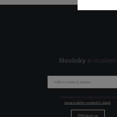
Novinky
e-mailem
Odesláním formuláře souhlasím se
zpracováním osobních údajů
.
Přihlásit se