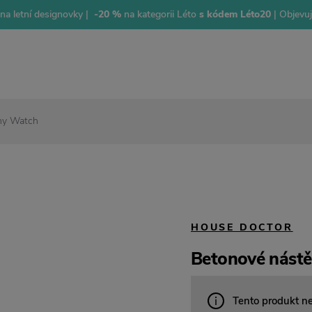
na letní designovky |
-20 %
na kategorii Léto
s kódem Léto20
| Objevu
ny Watch
HOUSE DOCTOR
Betonové nást
Tento produkt n