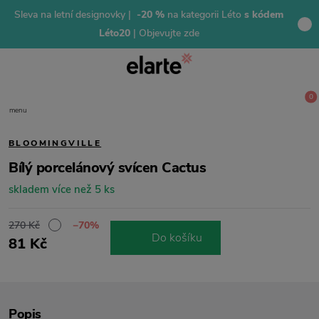
Sleva na letní designovky |
-20 %
na kategorii Léto
s kódem
Léto20
| Objevujte zde
0
menu
BLOOMINGVILLE
Bílý porcelánový svícen Cactus
skladem více než 5 ks
270 Kč
−70%
Do košíku
81 Kč
Popis