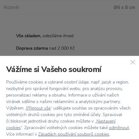
Rozměr
Ø6 x 8 cm
Vše skladem,
odesíláme ihned
Doprava zdarma
nad 2 000 Kč
Vrácení zboží
do 30 dnů
Vážíme si Vašeho soukromí
7500+ produktů
na výběr
Používáme cookies a vybrané osobní údaje, např. jazyk a region,
Showroom
ve Zlíně
nezbytné pro správné fungování webu, pro analýzu provozu,
personalizaci reklamy a obsahu. Informace o užívání našich
stránek sdílíme s našimi reklamními a analytickými partnery.
Výběrem „
Přijmout vše
“ udělujete souhlas se zpracováním všech
volitelných druhů cookies pro tyto zmíněné účely. Spravovat
či blokovat jednotlivé druhy cookies můžete v „
Nastavení
Stojí za
pozornost
cookies
“. Zpracování volitelných cookies můžete také
odmítnout
.
Více informací v
Zásadách používání souborů cookies
.