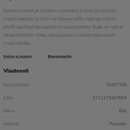
Parádní svícínek je vyroben z porcelánu a zdobí jej množství
malých kaktusů. Je určen na čajovou svíčku nebo jej můžete
použít například jako kalíšek pro psací potřeby. Bude se vyjímat
na konferenčním stolku nebo pospolu s dalšími dekoracemi
z naší nabídky.
Svícny a lucerny
Bloomingville
Vlastnosti
Kód produktu
75207106
EAN
5711173167654
Barva
Bílá
Materiál
Porcelán