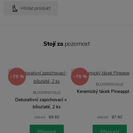
Hlídat produkt
Stojí za
pozornost
−70 %
−70 %
BLOOMINGVILLE
Keramický tácek Pineapple 
BLOOMINGVILLE
Dekorativní zapichovací vajíčko
bílozlaté, 2 ks
69 Kč
87 Kč
230 Kč
290 Kč
Přikoupit
Přikoupit