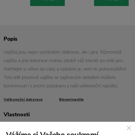
Popis
Vajíčka jsou nejen symbolem Velikonoc, ale i jara. Různorodá
vajíčka a jiné dekorace mohou zdobit váš interiér po celé jaro.
Natrhejte si větve do vázy a ozdobte je, není nic jednoduššího!
Toto bílé plastové vajíčko se zajímavým detailem můžete
kombinovat i s jinými ozdobami z naší velikonoční nabídky.
Velikonoční dekorace
Bloomingville
Vlastnosti
Kód produktu
27104042
Vážíme si Vašeho soukromí