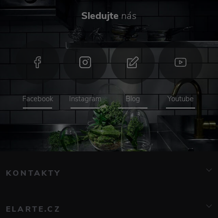
Sledujte
nás
Facebook
Instagram
Blog
Youtube
KONTAKTY
info@elarte.cz
776 081 000
ELARTE.CZ