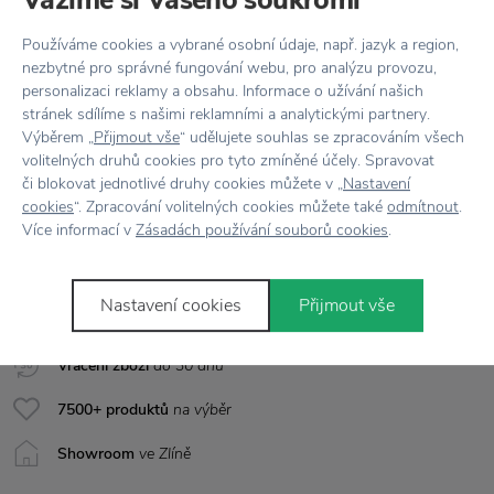
EAN
5711173140367
Používáme cookies a vybrané osobní údaje, např. jazyk a region,
nezbytné pro správné fungování webu, pro analýzu provozu,
Barva
Bílá
personalizaci reklamy a obsahu. Informace o užívání našich
stránek sdílíme s našimi reklamními a analytickými partnery.
Materiál
Plast
Výběrem „
Přijmout vše
“ udělujete souhlas se zpracováním všech
volitelných druhů cookies pro tyto zmíněné účely. Spravovat
Rozměr
Ø 5,5 cm, výška 8 cm
či blokovat jednotlivé druhy cookies můžete v „
Nastavení
cookies
“. Zpracování volitelných cookies můžete také
odmítnout
.
Více informací v
Zásadách používání souborů cookies
.
Vše skladem,
odesíláme ihned
Nastavení cookies
Přijmout vše
Doprava zdarma
nad 2 000 Kč
Vrácení zboží
do 30 dnů
7500+ produktů
na výběr
Showroom
ve Zlíně