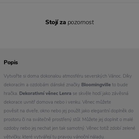
Stojí za
pozornost
Popis
Vytvořte si doma dokonalou atmosféru severských Vánoc. Díky
dekoracím a ozdobám dánské značky
Bloomingville
to bude
hračka.
Dekorativní věnec Lenra
se skvěle hodí jako závěsná
dekorace uvnitř domova nebo i venku. Věnec můžete
pověsit na dveře, okno nebo jej použít jako elegantní doplněk do
prostoru či na svátečně prostřený stůl. Můžete jej doplnit o malé
ozdoby nebo jej nechat jen tak samotný. Věnec totiž zdobí zelené
větvičky, které vytvářejí tu pravou vánoční náladu.