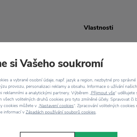
Vlastnosti
ini
a je určený pro menší
Kód
hcete svěřit keramické
produktu
e si Vašeho soukromí
Barva
ky zvířátek a anglickými
ies a vybrané osobní údaje, např. jazyk a region, nezbytné pro správné
Tento je navíc
rozdělený
Materiál
ýzu provozu, personalizaci reklamy a obsahu. Informace o užívání našic
mi reklamními a analytickými partnery. Výběrem „
Přijmout vše
“ udělujete
lat pěkně pestré a navíc
 všech volitelných druhů cookies pro tyto zmíněné účely. Spravovat či 
ačinu ovoce.
Vh
hy cookies můžete v „
Nastavení cookies
“. Zpracování volitelných cookies
Péče
ce informací v
Zásadách používání souborů cookies
.
mikrovlnné trouby.
Rozměr