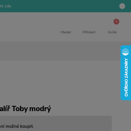
jte zde
0
Hledat
Přihlásit
Košík
alíř Toby modrý
ení možné koupit.