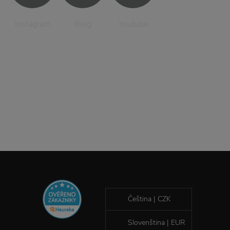
Instagram
Blog
Youtube
Čeština | CZK
Slovenština | EUR