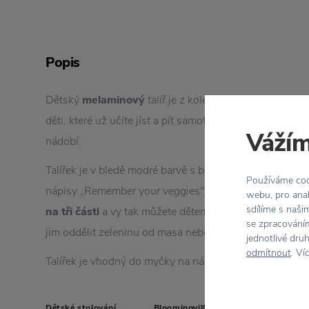
Popis
Dětský
melaminový
talíř je z kolekce
Bloomingville
M
děti, které už učíte jíst a pít samotné, ale ještě jim nec
Vážím
nádobí.
Talířek je v bledě modré barvě s bílými puntíky a obráz
Používáme cook
nápisy „Remember your veggies" a "Eat up little one“. 
webu, pro anal
sdílíme s naši
na tři části
a vy tak můžete dětem servírování jídla udě
se zpracováním
jim oddělit zeleninu od masa nebo jim nachystat na sv
jednotlivé dru
odmítnout
. Ví
Talířek je vhodný do myčky na nádobí, není vhodný do 
Dětské stolování
Bloomingville