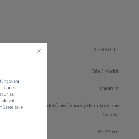
47305100
Bílá / Modrá
 fungování
Melamin
h stránek
 souhlas
blokovat
odný do myčky na nádobí, není vhodný do mikrovlnné
 můžete také
trouby.
Ø: 25 cm