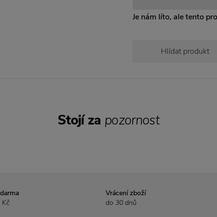
Je nám líto, ale tento pr
Hlídat produkt
Stojí za
pozornost
zdarma
Vrácení zboží
 Kč
do 30 dnů