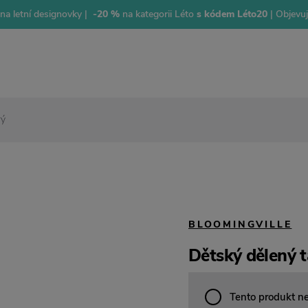
na letní designovky |
-20 %
na kategorii Léto
s kódem Léto20
| Objevu
rý
BLOOMINGVILLE
Dětský dělený t
Tento produkt n