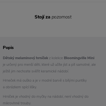
Stojí za
pozornost
Popis
Dětský melaminový hrníček
z kolekce
Bloomingville Mini
je určený pro menší děti, které už učíte jíst a pít samotné, ale
ještě jim nechcete svěřit keramické nádobí.
Hrneček má ouško a je v modré barvě s bílými puntíky
a obrázkem spící lišky.
Hrníček je vhodný do myčky na nádobí, není vhodný do
mikrovlnné trouby.