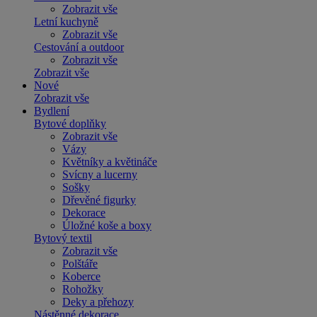
Zobrazit vše
Letní kuchyně
Zobrazit vše
Cestování a outdoor
Zobrazit vše
Zobrazit vše
Nové
Zobrazit vše
Bydlení
Bytové doplňky
Zobrazit vše
Vázy
Květníky a květináče
Svícny a lucerny
Sošky
Dřevěné figurky
Dekorace
Úložné koše a boxy
Bytový textil
Zobrazit vše
Polštáře
Koberce
Rohožky
Deky a přehozy
Nástěnné dekorace