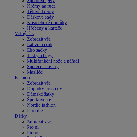
Sprchové gely
Krémy na ruce
Tělové krémy
Dárkové sady
Kosmetické doplňky
Hřebeny a kartáče
Volný čas
Zobrazit vše
Láhve na pití
Eko sáčky
Tašky a bagy
Multifunkční nože a nářadí
Společenské hry
Mazlíčci
Fashion
Zobrazit vše
Doplňky pro ženy
Dámské šátky
Šperkovnice
Nordic fashion
Pantofle
Dárky
Zobrazit vše
Pro ni
Pro něj