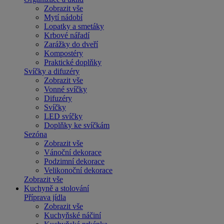
Zobrazit vše
Mytí nádobí
Lopatky a smetáky
Krbové nářadí
Zarážky do dveří
Kompostéry
Praktické doplňky
Svíčky a difuzéry
Zobrazit vše
Vonné svíčky
Difuzéry
Svíčky
LED svíčky
Doplňky ke svíčkám
Sezóna
Zobrazit vše
Vánoční dekorace
Podzimní dekorace
Velikonoční dekorace
Zobrazit vše
Kuchyně a stolování
Příprava jídla
Zobrazit vše
Kuchyňské náčiní