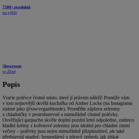
7500+ produktů
na výběr
Showroom
ve Zlíně
Popis
Vraťte polévce čestné místo, které jí právem náleží! Pomůže vám
v tom nejnovější skvělá kuchařka od Amber Locke (na Instagramu
známé jako @rawveganblonde). Proměňte záplavu zeleniny
z chladničky v pestrobarevné a mimořádně chutné polévky.
Osvěžující gazpacho skvěle doplní pozdní letní odpoledne, zatímco
hladké krémy z kořenové zeleniny jsou ideální pro chladné zimní
večery – polévky jsou nejen mimořádně přizpůsobivé, ale také
představují snadný, hospodárný a zdravý způsob, jak získat