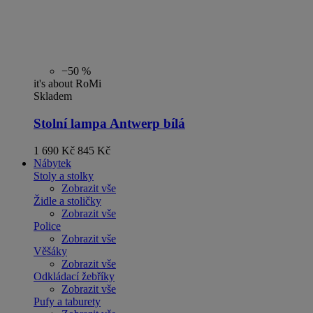
−50 %
it's about RoMi
Skladem
Stolní lampa Antwerp bílá
1 690 Kč
845 Kč
Nábytek
Stoly a stolky
Zobrazit vše
Židle a stoličky
Zobrazit vše
Police
Zobrazit vše
Věšáky
Zobrazit vše
Odkládací žebříky
Zobrazit vše
Pufy a taburety