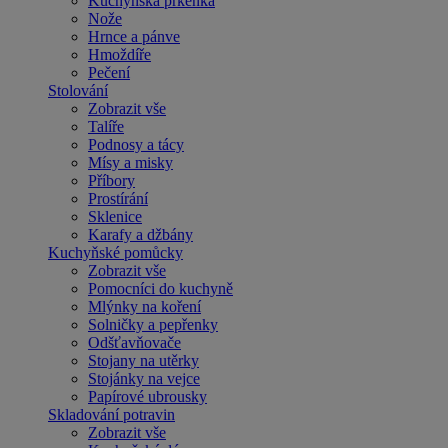
Kuchyňská prkénka
Nože
Hrnce a pánve
Hmoždíře
Pečení
Stolování
Zobrazit vše
Talíře
Podnosy a tácy
Mísy a misky
Příbory
Prostírání
Sklenice
Karafy a džbány
Kuchyňské pomůcky
Zobrazit vše
Pomocníci do kuchyně
Mlýnky na koření
Solničky a pepřenky
Odšťavňovače
Stojany na utěrky
Stojánky na vejce
Papírové ubrousky
Skladování potravin
Zobrazit vše