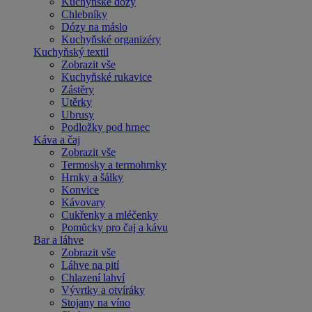
Kuchyňské dózy
Chlebníky
Dózy na máslo
Kuchyňské organizéry
Kuchyňský textil
Zobrazit vše
Kuchyňské rukavice
Zástěry
Utěrky
Ubrusy
Podložky pod hrnec
Káva a čaj
Zobrazit vše
Termosky a termohrnky
Hrnky a šálky
Konvice
Kávovary
Cukřenky a mléčenky
Pomůcky pro čaj a kávu
Bar a láhve
Zobrazit vše
Láhve na pití
Chlazení lahví
Vývrtky a otvíráky
Stojany na víno