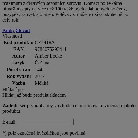
maximum z čerstvých sezonních surovin. Domácí polévkárna
přináší recepty na více než 100 výživných a lahodných polévek,
posypek, zálivek a obměn. Polévky si můžete užívat skutečně po
celý rok!
Knihy
Slovart
Vlastnosti
Kód produktu
CZ4418A
EAN
9788075293411
Autor
Amber Locke
Jazyk
Čeština
Počet stran
144
Rok vydání
2017
Vazba
Měkká
Hlídací pes
Hlídat, až bude produkt skladem
Zadejte svůj e-mail
a my vás budeme informovat o změnách tohoto
produktu
E-mail
*)
pole označená hvězdičkou jsou povinná