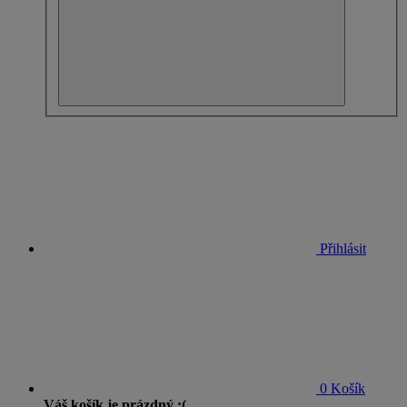
Přihlásit
0
Košík
Váš košík je prázdný :(