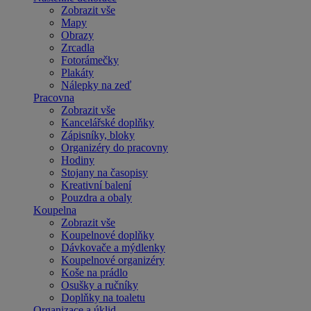
Zobrazit vše
Mapy
Obrazy
Zrcadla
Fotorámečky
Plakáty
Nálepky na zeď
Pracovna
Zobrazit vše
Kancelářské doplňky
Zápisníky, bloky
Organizéry do pracovny
Hodiny
Stojany na časopisy
Kreativní balení
Pouzdra a obaly
Koupelna
Zobrazit vše
Koupelnové doplňky
Dávkovače a mýdlenky
Koupelnové organizéry
Koše na prádlo
Osušky a ručníky
Doplňky na toaletu
Organizace a úklid