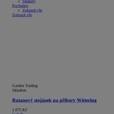
Shakery
Pochutiny
Zobrazit vše
Zobrazit vše
Garden Trading
Skladem
Ratanový stojánek na příbory Wittering
1 075 Kč