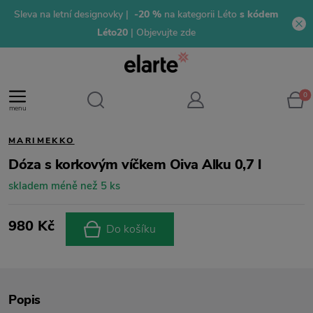
Sleva na letní designovky |
-20 %
na kategorii Léto
s kódem
Léto20
| Objevujte zde
0
menu
MARIMEKKO
Dóza s korkovým víčkem Oiva Alku 0,7 l
skladem méně než 5 ks
980 Kč
Do košíku
Popis