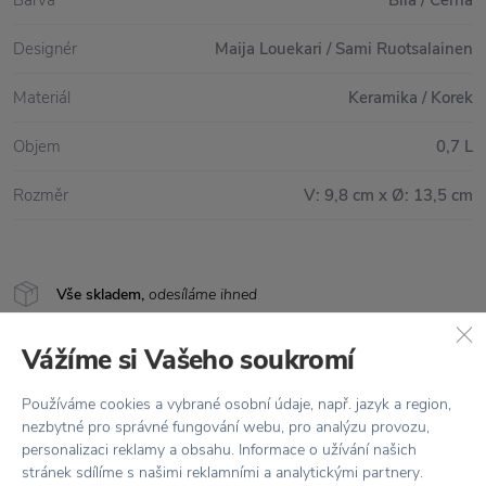
Barva
Bílá / Černá
Designér
Maija Louekari / Sami Ruotsalainen
Materiál
Keramika / Korek
Objem
0,7 L
Rozměr
V: 9,8 cm x Ø: 13,5 cm
Vše skladem,
odesíláme ihned
Doprava zdarma
nad 2 000 Kč
Vážíme si Vašeho soukromí
Vrácení zboží
do 30 dnů
Používáme cookies a vybrané osobní údaje, např. jazyk a region,
7500+ produktů
na výběr
nezbytné pro správné fungování webu, pro analýzu provozu,
personalizaci reklamy a obsahu. Informace o užívání našich
Showroom
ve Zlíně
stránek sdílíme s našimi reklamními a analytickými partnery.