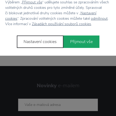
Výběrem „
Přijmout vše
“ udělujete souhlas se zpracováním všech
volitelných druhů cookies pro tyto zmíněné účely. Spravovat
či blokovat jednotlivé druhy cookies můžete v „
Nastavení
cookies
“. Zpracování volitelných cookies můžete také
odmítnout
.
Více informací v
Zásadách používání souborů cookies
.
Nastavení cookies
Přijmout vše
Stojí za
pozornost
Novinky
e-mailem