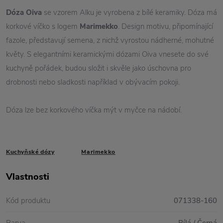
Dóza Oiva
se vzorem Alku je vyrobena z bílé keramiky. Dóza má
korkové víčko s logem
Marimekko
. Design motivu, připomínající
fazole, představují semena, z nichž vyrostou nádherné, mohutné
květy. S elegantními keramickými dózami Oiva vnesete do své
kuchyně pořádek, budou složit i skvěle jako úschovna pro
drobnosti nebo sladkosti například v obývacím pokoji.
Dóza lze bez korkového víčka mýt v myčce na nádobí.
Kuchyňské dózy
Marimekko
Vlastnosti
Kód produktu
071338-160