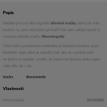
Popis
Hledáte pro své děti originální
dřevěné hračky
, které jste měli
možná i vy sami, když jste byli malí? Pak vám udělají radost ty
z kolekce dánské značky
Bloomingville
.
Točící káča s podobiznou medvídka je klasickou hračkou už po
desetiletí. Jejím cílem je roztočit jí tak, aby se vydržela točit
na špičce co nejdéle. Uvidíte, že zabaví na dlouhou dobu nejen
vaše děti, ale i vás.
Hračky
Bloomingville
Vlastnosti
Kód produktu
56200882