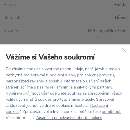
Barva
Hnědá
Materiál
Dřevo
Rozměr
Ø 5 cm, výška 7 cm
Vážíme si Vašeho soukromí
Vše skladem,
odesíláme ihned
Doprava zdarma
nad 2 000 Kč
Používáme cookies a vybrané osobní údaje, např. jazyk a region,
nezbytné pro správné fungování webu, pro analýzu provozu,
Vrácení zboží
do 30 dnů
personalizaci reklamy a obsahu. Informace o užívání našich
stránek sdílíme s našimi reklamními a analytickými partnery.
7500+ produktů
na výběr
Výběrem „
Přijmout vše
“ udělujete souhlas se zpracováním všech
volitelných druhů cookies pro tyto zmíněné účely. Spravovat
Showroom
ve Zlíně
či blokovat jednotlivé druhy cookies můžete v „
Nastavení
cookies
“. Zpracování volitelných cookies můžete také
odmítnout
.
Více informací v
Zásadách používání souborů cookies
.