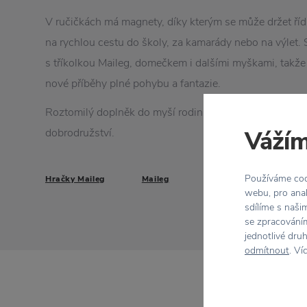
V ručičkách má magnety, díky kterým se může držet řídít
na rychlou cestu do školy, za kamarády nebo na výlet.
s tříkolkou Maileg, domečkem i dalšími myškami, takže
nové příběhy plné pohybu a fantazie.
Roztomilý doplněk do myší rodinky, který rozšíří hru o 
Vážím
dobrodružství.
Používáme cook
Hračky Maileg
Maileg
webu, pro anal
sdílíme s naši
se zpracováním
jednotlivé dru
odmítnout
. Ví