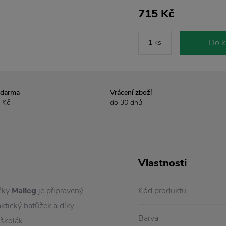
715 Kč
Do k
zdarma
Vrácení zboží
 Kč
do 30 dnů
Vlastnosti
čky
Maileg
je připravený
Kód produktu
ktický batůžek a díky
Barva
školák.