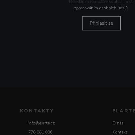
Odesláním formuláře souhlasím se
zpracováním osobních údajů
.
Přihlásit se
KONTAKTY
ELART
info@elarte.cz
O nás
776 081 000
Kontakt