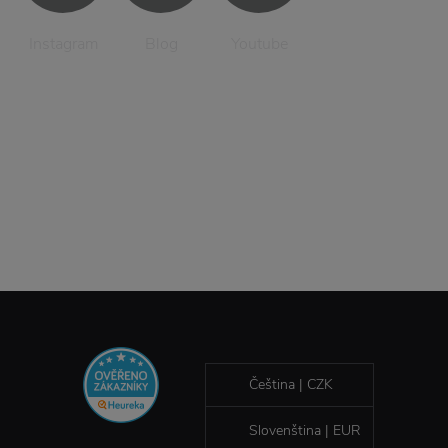
Instagram
Blog
Youtube
Čeština | CZK
Slovenština | EUR