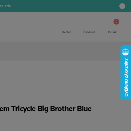
jte zde
0
Hledat
Přihlásit
Košík
m Tricycle Big Brother Blue