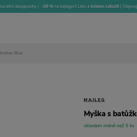
na letní designovky |
-20 %
na kategorii Léto
s kódem Léto20
| Objevu
Brother Blue
MAILEG
Myška s batůžke
skladem méně než 5 ks