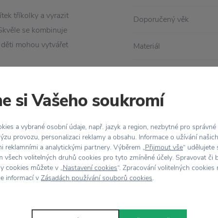
ek tříkolky a vyrazit
Doporučený věk
 Skvěle se kombinuje
 děti mohou vytvářet
Materiál
Péče
školní i cestovatelská
e si Vašeho soukromí
Rozměr
ies a vybrané osobní údaje, např. jazyk a region, nezbytné pro správné
ýzu provozu, personalizaci reklamy a obsahu. Informace o užívání našic
mi reklamními a analytickými partnery. Výběrem „
Přijmout vše
“ udělujete
 všech volitelných druhů cookies pro tyto zmíněné účely. Spravovat či 
hy cookies můžete v „
Nastavení cookies
“. Zpracování volitelných cookies
ce informací v
Zásadách používání souborů cookies
.
Stojí za
pozornost