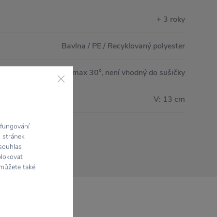
+ 3 roky
Bavlna / PE / Recyklovaný polyester
Lze prát v pračce, max 30°, není vhodný do sušičky
V: 13 cm
 fungování
h stránek
 souhlas
blokovat
 můžete také