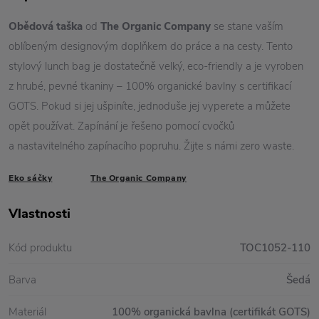
Obědová taška
od
The Organic Company
se stane vaším
oblíbeným designovým doplňkem do práce a na cesty. Tento
stylový lunch bag je dostatečně velký, eco-friendly a je vyroben
z hrubé, pevné tkaniny – 100% organické bavlny s certifikací
GOTS. Pokud si jej ušpiníte, jednoduše jej vyperete a můžete
opět používat. Zapínání je řešeno pomocí cvočků
a nastavitelného zapínacího popruhu. Žijte s námi zero waste.
Eko sáčky
The Organic Company
Vlastnosti
Kód produktu
TOC1052-110
Barva
Šedá
Materiál
100% organická bavlna (certifikát GOTS)