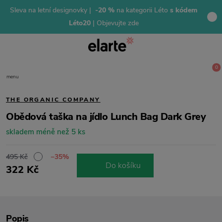
Sleva na letní designovky |
-20 %
na kategorii Léto
s kódem
Léto20
| Objevujte zde
0
menu
THE ORGANIC COMPANY
Obědová taška na jídlo Lunch Bag Dark Grey
skladem méně než 5 ks
495 Kč
−35%
Do košíku
322 Kč
Popis