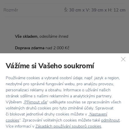
Rozměr
Š: 30 cm x V: 39 cm x H: 12 cm
Vše skladem,
odesíláme ihned
Doprava zdarma
nad 2 000 Kč
Vrácení zboží
do 30 dnů
Vážíme si Vašeho soukromí
7500+ produktů
na výběr
Používáme cookies a vybrané osobní údaje, např. jazyk a region,
Showroom
ve Zlíně
nezbytné pro správné fungování webu, pro analýzu provozu,
personalizaci reklamy a obsahu. Informace o užívání našich
stránek sdílíme s našimi reklamními a analytickými partnery.
Výběrem „
Přijmout vše
“ udělujete souhlas se zpracováním všech
volitelných druhů cookies pro tyto zmíněné účely. Spravovat
či blokovat jednotlivé druhy cookies můžete v „
Nastavení
Stojí za
pozornost
cookies
“. Zpracování volitelných cookies můžete také
odmítnout
.
Více informací v
Zásadách používání souborů cookies
.