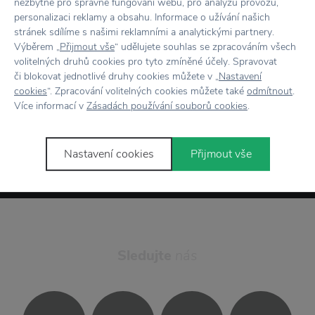
nezbytné pro správné fungování webu, pro analýzu provozu,
personalizaci reklamy a obsahu. Informace o užívání našich
stránek sdílíme s našimi reklamními a analytickými partnery.
Výběrem „
Přijmout vše
“ udělujete souhlas se zpracováním všech
volitelných druhů cookies pro tyto zmíněné účely. Spravovat
či blokovat jednotlivé druhy cookies můžete v „
Nastavení
cookies
“. Zpracování volitelných cookies můžete také
odmítnout
.
Odesláním formuláře souhlasím se
Více informací v
Zásadách používání souborů cookies
.
zpracováním osobních údajů
.
Přihlásit se
Nastavení cookies
Přijmout vše
Sledujte
nás