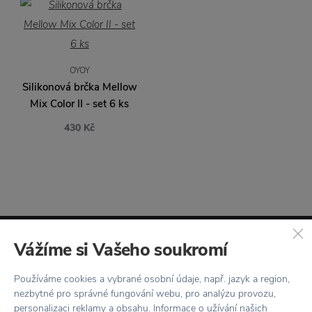
OYOY
Silikonová brčka Mellow
Mix Color II - set 6 ks
430 Kč
Vážíme si Vašeho soukromí
Novinky
e-mailem
Používáme cookies a vybrané osobní údaje, např. jazyk a region,
nezbytné pro správné fungování webu, pro analýzu provozu,
personalizaci reklamy a obsahu. Informace o užívání našich