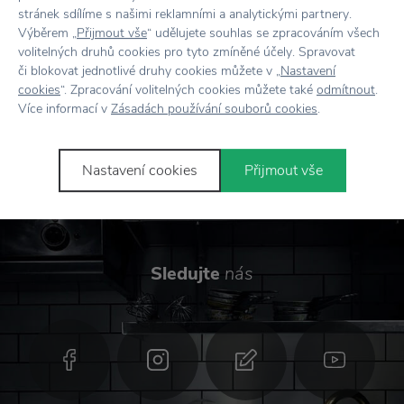
stránek sdílíme s našimi reklamními a analytickými partnery.
Výběrem „
Přijmout vše
“ udělujete souhlas se zpracováním všech
volitelných druhů cookies pro tyto zmíněné účely. Spravovat
Odesláním formuláře souhlasím se
či blokovat jednotlivé druhy cookies můžete v „
Nastavení
zpracováním osobních údajů
.
cookies
“. Zpracování volitelných cookies můžete také
odmítnout
.
Více informací v
Zásadách používání souborů cookies
.
Přihlásit se
Nastavení cookies
Přijmout vše
Sledujte
nás