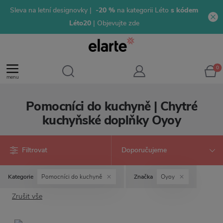
Sleva na letní designovky |
-20 %
na kategorii Léto
s kódem
Léto20
| Objevujte zde
0
menu
Pomocníci do kuchyně | Chytré
kuchyňské doplňky Oyoy
Filtrovat
Kategorie
Pomocníci do kuchyně
Značka
Oyoy
Zrušit vše