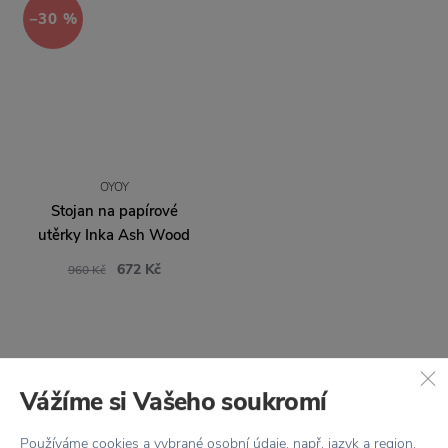
−30 %
OYOY
Stojan na papírové
utěrky Inka Ash Wood
672 Kč
960 Kč
Vážíme si Vašeho soukromí
Používáme cookies a vybrané osobní údaje, např. jazyk a region,