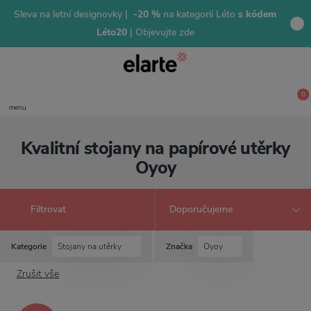
Sleva na letní designovky |
-20 %
na kategorii Léto
s kódem
Léto20
| Objevujte zde
0
menu
Kvalitní stojany na papírové utěrky
Oyoy
Filtrovat
Kategorie
Stojany na utěrky
Značka
Oyoy
Zrušit vše