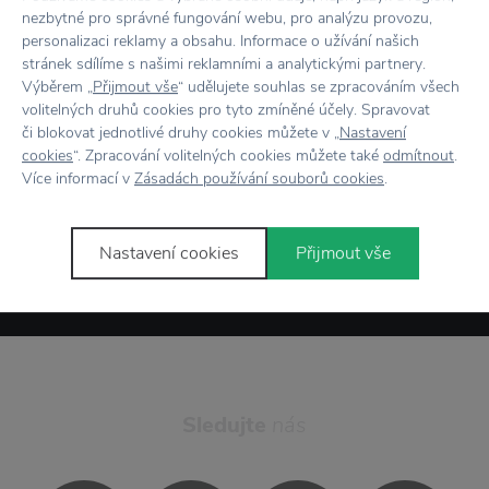
nezbytné pro správné fungování webu, pro analýzu provozu,
Novinky
e-mailem
personalizaci reklamy a obsahu. Informace o užívání našich
stránek sdílíme s našimi reklamními a analytickými partnery.
Výběrem „
Přijmout vše
“ udělujete souhlas se zpracováním všech
volitelných druhů cookies pro tyto zmíněné účely. Spravovat
či blokovat jednotlivé druhy cookies můžete v „
Nastavení
cookies
“. Zpracování volitelných cookies můžete také
odmítnout
.
Odesláním formuláře souhlasím se
Více informací v
Zásadách používání souborů cookies
.
zpracováním osobních údajů
.
Přihlásit se
Nastavení cookies
Přijmout vše
Sledujte
nás