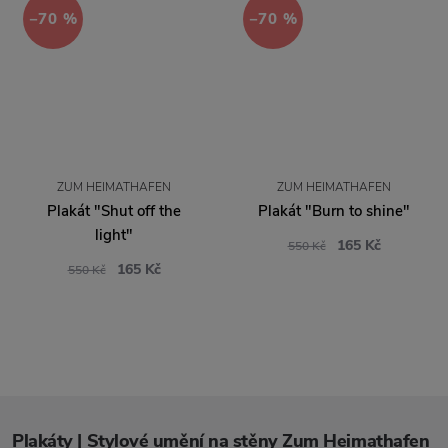
−70 %
−70 %
ZUM HEIMATHAFEN
ZUM HEIMATHAFEN
Plakát "Shut off the
Plakát "Burn to shine"
light"
165 Kč
550 Kč
165 Kč
550 Kč
Plakáty | Stylové umění na stěny Zum Heimathafen