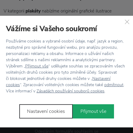
V kategorii
plakáty
nabízíme originální grafické ilustrace
od německého kreativního studia Zum Heimathafen. Mají velmi
Vážíme si Vašeho soukromí
originální rukopis, který jsme si zamilovali. Jedná se o vysoce
kvalitní tisky v limitovaných edicích vyrobených v pouhých pár
Používáme cookies a vybrané osobní údaje, např. jazyk a region,
kusech. U rámaře je necháte zarámovat do hezké pasparty
nezbytné pro správné fungování webu, pro analýzu provozu,
a hezký obraz do Vašeho či dětského pokoje je na světě.
personalizaci reklamy a obsahu. Informace o užívání našich
stránek sdílíme s našimi reklamními a analytickými partnery.
Výběrem „
Přijmout vše
“ udělujete souhlas se zpracováním všech
volitelných druhů cookies pro tyto zmíněné účely. Spravovat
či blokovat jednotlivé druhy cookies můžete v „
Nastavení
cookies
“. Zpracování volitelných cookies můžete také
odmítnout
.
Novinky
e-mailem
Více informací v
Zásadách používání souborů cookies
.
Nastavení cookies
Přijmout vše
Odesláním formuláře souhlasím se