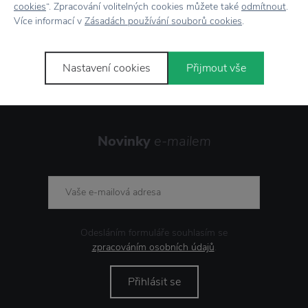
cookies
“. Zpracování volitelných cookies můžete také
odmítnout
.
Více informací v
Zásadách používání souborů cookies
.
Stojí za
pozornost
Nastavení cookies
Přijmout vše
Novinky
e-mailem
Odesláním formuláře souhlasím se
zpracováním osobních údajů
.
Přihlásit se