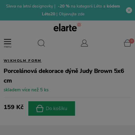
Sleva na letní designovky |
-20 %
na kategorii Léto
s kódem
Léto20
| Objevujte zde
0
menu
WIKHOLM FORM
Porcelánová dekorace dýně Judy Brown 5x6
cm
skladem více než 5 ks
159 Kč
Do košíku