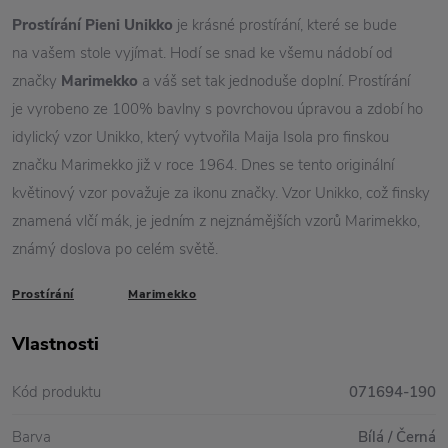
Prostírání Pieni Unikko
je krásné prostírání, které se bude
na vašem stole vyjímat. Hodí se snad ke všemu nádobí od
značky
Marimekko
a váš set tak jednoduše doplní. Prostírání
je vyrobeno ze 100% bavlny s povrchovou úpravou a zdobí ho
idylický vzor Unikko, který vytvořila Maija Isola pro finskou
značku Marimekko již v roce 1964. Dnes se tento originální
květinový vzor považuje za ikonu značky. Vzor Unikko, což finsky
znamená vlčí mák, je jedním z nejznámějších vzorů Marimekko,
známý doslova po celém světě.
Prostírání
Marimekko
Vlastnosti
Kód produktu
071694-190
Barva
Bílá / Černá