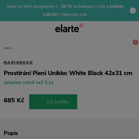
Sleva na letní designovky |
-20 %
na kategorii Léto
s kódem
Léto20
| Objevujte zde
0
menu
MARIMEKKO
Prostírání Pieni Unikko White Black 42x31 cm
skladem méně než 5 ks
685 Kč
Do košíku
Popis