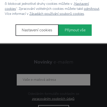
či blokovat jednotlivé druhy cookies můžete v „
Nastavení
cookies
“. Zpracování volitelných cookies můžete také
odmítnout
.
Více informací v
Zásadách používání souborů cookies
.
Stojí za
pozornost
Nastavení cookies
Přijmout vše
Novinky
e-mailem
Odesláním formuláře souhlasím se
zpracováním osobních údajů
.