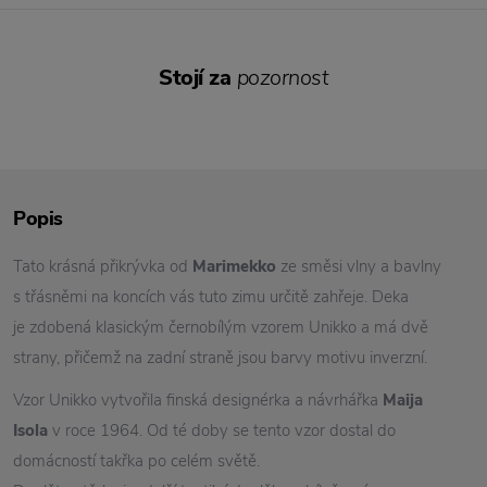
Stojí za
pozornost
Popis
Tato krásná přikrývka od
Marimekko
ze směsi vlny a bavlny
s třásněmi na koncích vás tuto zimu určitě zahřeje. Deka
je zdobená klasickým černobílým vzorem Unikko a má dvě
strany, přičemž na zadní straně jsou barvy motivu inverzní.
Vzor Unikko vytvořila finská designérka a návrhářka
Maija
Isola
v roce 1964. Od té doby se tento vzor dostal do
domácností takřka po celém světě.