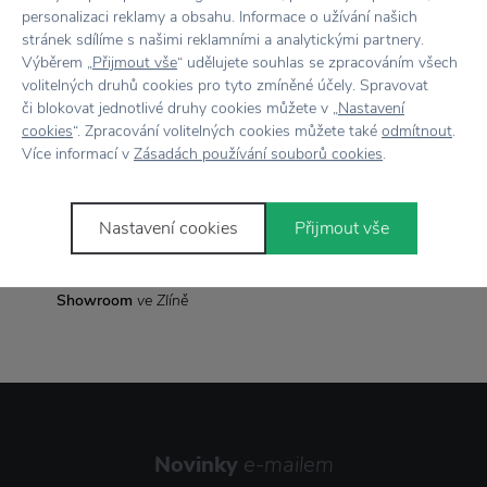
personalizaci reklamy a obsahu. Informace o užívání našich
Vyrobeno
v Litvě
stránek sdílíme s našimi reklamními a analytickými partnery.
Výběrem „
Přijmout vše
“ udělujete souhlas se zpracováním všech
volitelných druhů cookies pro tyto zmíněné účely. Spravovat
či blokovat jednotlivé druhy cookies můžete v „
Nastavení
Vše skladem,
odesíláme ihned
cookies
“. Zpracování volitelných cookies můžete také
odmítnout
.
Více informací v
Zásadách používání souborů cookies
.
Doprava zdarma
nad 2 000 Kč
Vrácení zboží
do 30 dnů
Nastavení cookies
Přijmout vše
7500+ produktů
na výběr
Showroom
ve Zlíně
Novinky
e-mailem