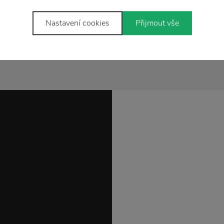
P
Vůně
Nastavení cookies
Přijmout vše