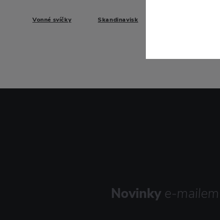
Vonné svíčky
Skandinavisk
Novinky
e-mailem