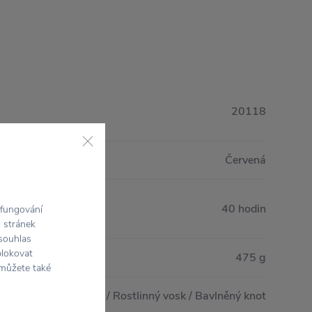
20118
Červená
40 hodin
 fungování
h stránek
 souhlas
blokovat
475 g
 můžete také
Sklo / Dubové dřevo / Rostlinný vosk / Bavlněný knot