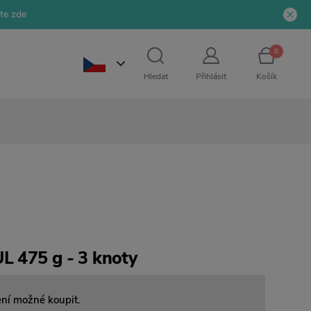
jte zde
0
Hledat
Přihlásit
Košík
L 475 g - 3 knoty
ení možné koupit.