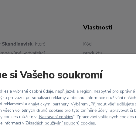
Vlastnosti
y
Skandinavisk
, které
Kód
mné vůně, vytvářející
produktu
Barva
e si Vašeho soukromí
á vůní skandinávské zimy,
ného vína.
Doba
ies a vybrané osobní údaje, např. jazyk a region, nezbytné pro správné
hoření
ní můžete skleněnou
ýzu provozu, personalizaci reklamy a obsahu. Informace o užívání našic
mi reklamními a analytickými partnery. Výběrem „
Přijmout vše
“ udělujete
u na květiny. Svíčka
 všech volitelných druhů cookies pro tyto zmíněné účely. Spravovat či 
Hmotnost
é víčko.
hy cookies můžete v „
Nastavení cookies
“. Zpracování volitelných cookies
ce informací v
Zásadách používání souborů cookies
.
Materiál