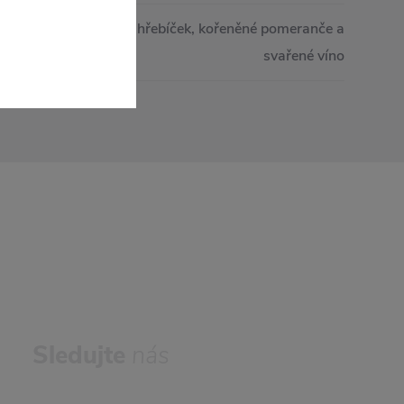
ečené perníčky, zimní hřebíček, kořeněné pomeranče a
svařené víno
Sledujte
nás