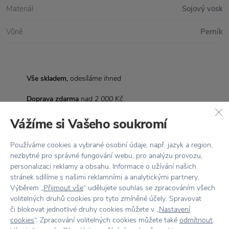
Materiál
Sojový vosk
Vůně
Perník
Vše skladem,
odesíláme ihned
Doprava zdarma
nad 2 000 Kč
Vrácení zboží
do 30 dnů
Vážíme si Vašeho soukromí
7500+ produktů
na výběr
Používáme cookies a vybrané osobní údaje, např. jazyk a region,
nezbytné pro správné fungování webu, pro analýzu provozu,
Showroom
ve Zlíně
personalizaci reklamy a obsahu. Informace o užívání našich
stránek sdílíme s našimi reklamními a analytickými partnery.
Výběrem „
Přijmout vše
“ udělujete souhlas se zpracováním všech
volitelných druhů cookies pro tyto zmíněné účely. Spravovat
či blokovat jednotlivé druhy cookies můžete v „
Nastavení
cookies
“. Zpracování volitelných cookies můžete také
odmítnout
.
Stojí za
pozornost