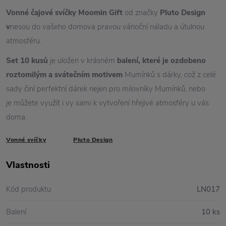
Vonné čajové svíčky Moomin Gift
od značky
Pluto Design
v
nesou do vašeho domova pravou vánoční náladu a útulnou
atmosféru.
Set
10 kusů
je uložen v krásném
balení, které je ozdobeno
roztomilým a svátečním
motivem
M
umínků s dárky, což z celé
sady činí perfektní dárek nejen pro milovníky Mumínků, nebo
je můžete využít i vy sami k vytvoření hřejivé atmosféry u vás
doma.
Vonné svíčky
Pluto Design
Vlastnosti
Kód produktu
LN017
Balení
10 ks