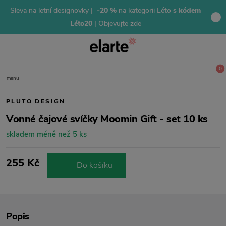
Sleva na letní designovky |
-20 %
na kategorii Léto
s kódem
Léto20
| Objevujte zde
0
menu
PLUTO DESIGN
Vonné čajové svíčky Moomin Gift - set 10 ks
skladem méně než 5 ks
255 Kč
Do košíku
Popis