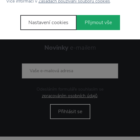
Více informací v
Zásadách používání souborů cookies
.
Nastavení cookies
Přijmout vše
Novinky
e-mailem
Odesláním formuláře souhlasím se
zpracováním osobních údajů
.
Přihlásit se