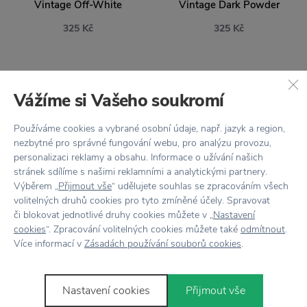
Vintage Off-White
325 Kč
Vážíme si Vašeho soukromí
Používáme cookies a vybrané osobní údaje, např. jazyk a region,
nezbytné pro správné fungování webu, pro analýzu provozu,
personalizaci reklamy a obsahu. Informace o užívání našich
stránek sdílíme s našimi reklamními a analytickými partnery.
Výběrem „
Přijmout vše
“ udělujete souhlas se zpracováním všech
volitelných druhů cookies pro tyto zmíněné účely. Spravovat
NOVINKA
NOVINKA
či blokovat jednotlivé druhy cookies můžete v „
Nastavení
cookies
“. Zpracování volitelných cookies můžete také
odmítnout
.
MAILEG
MAILEG
Více informací v
Zásadách používání souborů cookies
.
Jídelní stůl pro myšky
Šaty pro myší maminku
Maileg Vintage Off-
Maileg
White
Nastavení cookies
Přijmout vše
415 Kč