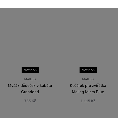
675 Kč
NOVINKA
NOVINKA
MAILEG
MAILEG
Myšák dědeček v kabátu
Kočárek pro zvířátka
Granddad
Maileg Micro Blue
735 Kč
1 115 Kč