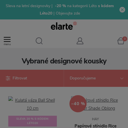
Sleva na letní designovky |
-20 %
na kategorii Léto
s kódem
Léto20
| Objevujte zde
0
menu
Vybrané designové kousky
Filtrovat
−40 %
SLEVA 20 % S KÓDEM:
HAY
LÉTO20
Papírové stínidlo Rice