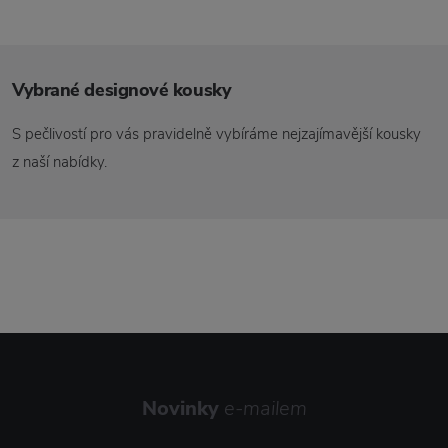
Vybrané designové kousky
S pečlivostí pro vás pravidelně vybíráme nejzajímavější kousky
z naší nabídky.
Novinky
e-mailem