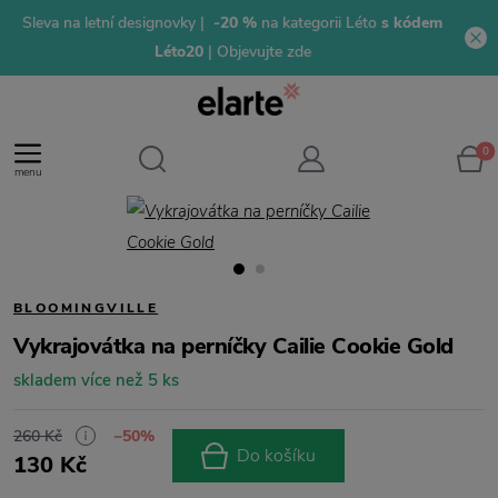
Sleva na letní designovky |
-20 %
na kategorii Léto
s kódem
Léto20
| Objevujte zde
0
menu
BLOOMINGVILLE
Vykrajovátka na perníčky Cailie Cookie Gold
skladem více než 5 ks
260 Kč
−50%
Do košíku
130 Kč