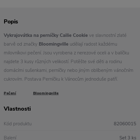
Popis
Vykrajovátka na perníčky Cailie Cookie
ve slavnostní zlaté
barvě od značky
Bloomingville
udělají radost každému
milovníkovi pečení. Jsou vyrobena z nerezové oceli a v balíčku
najdete 3 kusy různých velikostí. Potěšte své děti a rodinu
domácími sušenkami, perníčky nebo jiným oblíbeným vánočním
cukrovím. Postava Perníčku k Vánocům jednoduše patří.
Pečení
Bloomingville
Vlastnosti
Kód produktu
82060015
Balení
Set 3 ks