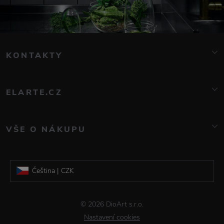
KONTAKTY
info@elarte.cz
776 081 000
ELARTE.CZ
O nás
Kontakt
VŠE O NÁKUPU
Značky
Doprava a platba
Blog
Reklamace a vrácení zboží
Galerie DioArt
Čeština | CZK
Obchodní podmínky
Informace o zpracování osobních údajů
Slovenština | EUR
© 2026 DioArt s.r.o.
Časté dotazy
Nastavení cookies