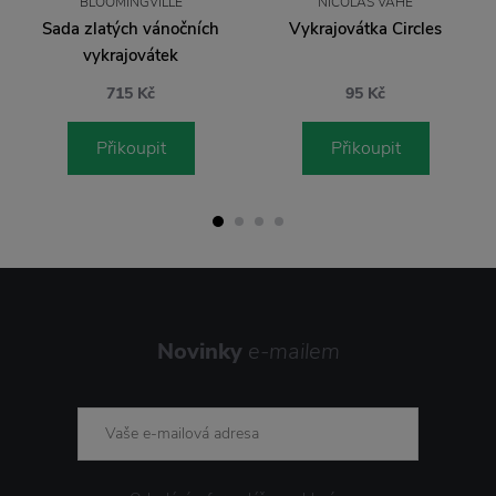
BLOOMINGVILLE
NICOLAS VAHÉ
Sada zlatých vánočních
Vykrajovátka Circles
vykrajovátek
715 Kč
95 Kč
Přikoupit
Přikoupit
Novinky
e-mailem