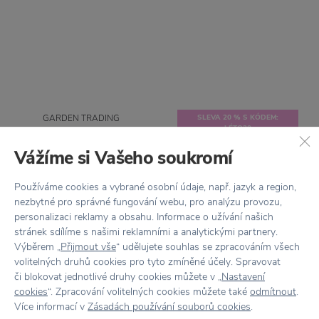
GARDEN TRADING
SLEVA 20 % S KÓDEM:
LÉTO20
Smaltovaná mýdlenka
Soap Dish White
Vážíme si Vašeho soukromí
GARDEN TRADING
Poštovní schránka
375 Kč
Používáme cookies a vybrané osobní údaje, např. jazyk a region,
Shipton Post Box Clay
nezbytné pro správné fungování webu, pro analýzu provozu,
1 825 Kč
personalizaci reklamy a obsahu. Informace o užívání našich
stránek sdílíme s našimi reklamními a analytickými partnery.
Výběrem „
Přijmout vše
“ udělujete souhlas se zpracováním všech
volitelných druhů cookies pro tyto zmíněné účely. Spravovat
či blokovat jednotlivé druhy cookies můžete v „
Nastavení
cookies
“. Zpracování volitelných cookies můžete také
odmítnout
.
Více informací v
Zásadách používání souborů cookies
.