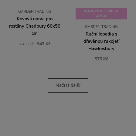
GARDEN TRADING
SLEVA 20 % S KÓDEM:
LÉTO20
Kovová opora pro
rostliny Charlbury 60x50
GARDEN TRADING
cm
Ruční lopatka s
dřevěnou rukojetí
943 Kč
1 450 Kč
Hawkesbury
575 Kč
Načíst další