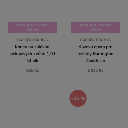
SLEVA 20 % S KÓDEM:
SLEVA 20 % S KÓDEM:
LÉTO20
LÉTO20
GARDEN TRADING
GARDEN TRADING
Konev na zalévání
Kovová opora pro
pokojových květin 1,9 l
rostliny Barrington
Chalk
75x55 cm
925 Kč
1 935 Kč
−35 %