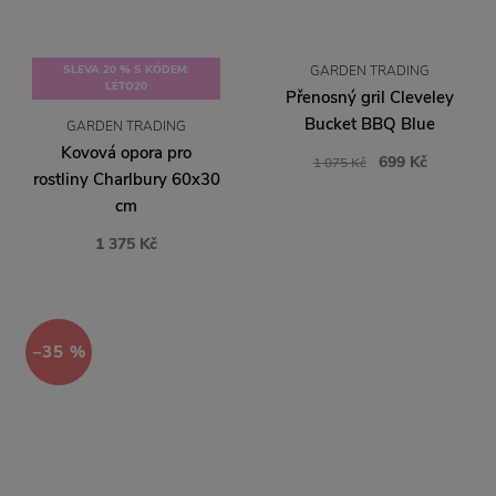
SLEVA 20 % S KÓDEM:
GARDEN TRADING
LÉTO20
Přenosný gril Cleveley
Bucket BBQ Blue
GARDEN TRADING
Kovová opora pro
699 Kč
1 075 Kč
rostliny Charlbury 60x30
cm
1 375 Kč
−35 %