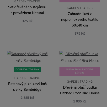
GARDEN TRADING
Set dřevěného stojánku
GARDEN TRADING
s provázkem Natural
Zahradní koš z
nepromokavého textilu
375 Kč
60x40 cm
875 Kč
DOPRAVA ZDARMA
SLEVA 20 % S KÓDEM:
LÉTO20
GARDEN TRADING
GARDEN TRADING
Ratanový piknikový koš
Dřevěná ptačí budka
s víky Bembridge
Pitched Roof Bird House
2 585 Kč
1 035 Kč