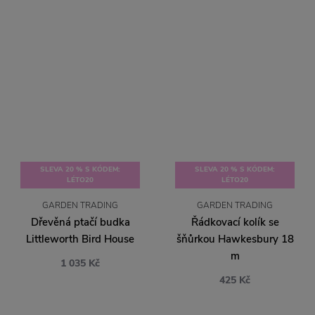
SLEVA 20 % S KÓDEM:
SLEVA 20 % S KÓDEM:
LÉTO20
LÉTO20
GARDEN TRADING
GARDEN TRADING
Dřevěná ptačí budka
Řádkovací kolík se
Littleworth Bird House
šňůrkou Hawkesbury 18
m
1 035 Kč
425 Kč