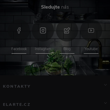
Sledujte
nás
Facebook
Instagram
Blog
Youtube
KONTAKTY
info@elarte.cz
776 081 000
ELARTE.CZ