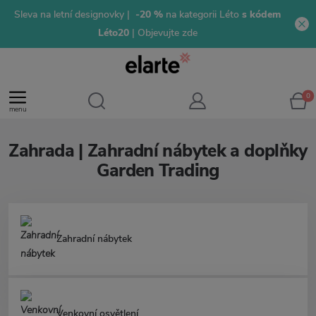
Sleva na letní designovky |
-20 %
na kategorii Léto
s kódem
Léto20
| Objevujte zde
0
menu
Zahrada | Zahradní nábytek a doplňky
Garden Trading
Zahradní nábytek
Venkovní osvětlení