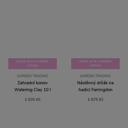
SLEVA 20 % S KÓDEM:
SLEVA 20 % S KÓDEM:
LÉTO20
LÉTO20
GARDEN TRADING
GARDEN TRADING
Zahradní konev
Nástěnný držák na
Watering Clay 10 l
hadici Farringdon
1 635 Kč
1 075 Kč