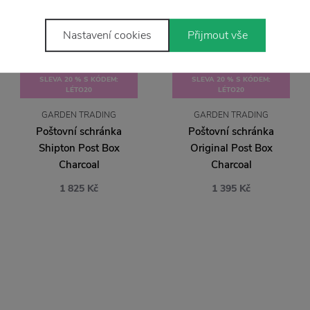
Nastavení cookies
Přijmout vše
SLEVA 20 % S KÓDEM:
SLEVA 20 % S KÓDEM:
LÉTO20
LÉTO20
GARDEN TRADING
GARDEN TRADING
Poštovní schránka
Poštovní schránka
Shipton Post Box
Original Post Box
Charcoal
Charcoal
1 825 Kč
1 395 Kč