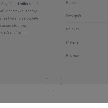
Barva
načky. Vzor
Unikko
, což
zorů Marimekko, známý
Designér
is, ze kterého se budete
aručuje dlouhou
Kolekce
a v dárkové krabici.
Materiál
Rozměr