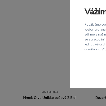
Vážím
Používáme cook
webu, pro anal
sdílíme s naši
se zpracováním
jednotlivé dru
odmítnout
. Ví
MARIMEKKO
Hrnek Oiva Unikko béžový 2,5 dl
Dezert