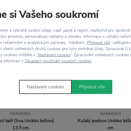
Stojí za
pozornost
e si Vašeho soukromí
ies a vybrané osobní údaje, např. jazyk a region, nezbytné pro správné
ýzu provozu, personalizaci reklamy a obsahu. Informace o užívání našic
mi reklamními a analytickými partnery. Výběrem „
Přijmout vše
“ udělujete
 všech volitelných druhů cookies pro tyto zmíněné účely. Spravovat či 
hy cookies můžete v „
Nastavení cookies
“. Zpracování volitelných cookies
ce informací v
Zásadách používání souborů cookies
.
Nastavení cookies
Přijmout vše
MARIMEKKO
MARIMEKKO
ní talíř Oiva Unikko béžový
Kulatý podnos Unikko béž
13,5 cm
cm