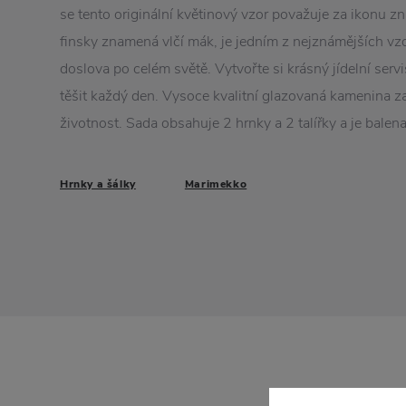
se tento originální květinový vzor považuje za ikonu z
finsky znamená vlčí mák, je jedním z nejznámějších v
doslova po celém světě. Vytvořte si krásný jídelní serv
těšit každý den. Vysoce kvalitní glazovaná kamenina z
životnost. Sada obsahuje 2 hrnky a 2 talířky a je balen
Hrnky a šálky
Marimekko