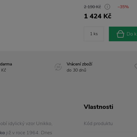
2 190 Kč
−35%
1 424 Kč
Do k
zdarma
Vrácení zboží
 Kč
do 30 dnů
Vlastnosti
obí idylický vzor Unikko,
Kód produktu
ko
již v roce 1964. Dnes