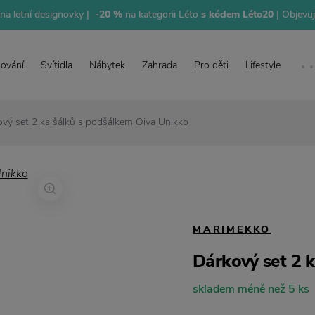
na letní designovky |
-20 %
na kategorii Léto
s kódem Léto20
| Objevu
lování
Svítidla
Nábytek
Zahrada
Pro děti
Lifestyle
vý set 2 ks šálků s podšálkem Oiva Unikko
MARIMEKKO
Dárkový set 2 
skladem méně než 5 ks