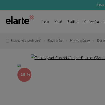
Sleva 
Léto
Nové
Bydlení
Kuchyně a sto
Kuchyně a stolování
Káva a čaj
Hrnky a šálky
Dárko
−35 %