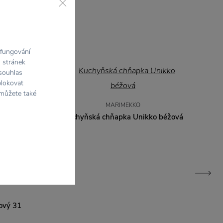
 fungování
h stránek
 souhlas
blokovat
 můžete také
MARIMEKKO
Kuchyňská chňapka Unikko béžová
ový 31