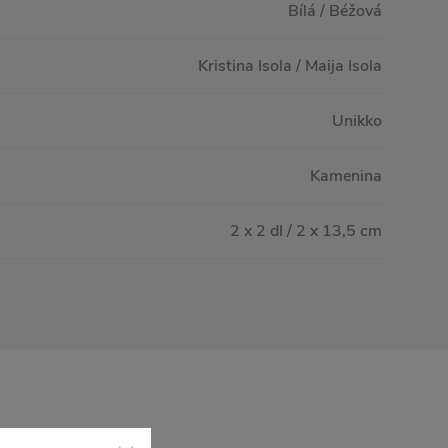
Bílá / Béžová
Kristina Isola / Maija Isola
Unikko
Kamenina
2 x 2 dl / 2 x 13,5 cm