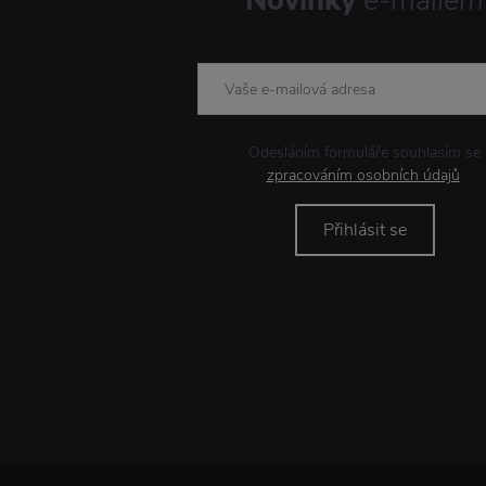
Novinky
e-mailem
Odesláním formuláře souhlasím se
zpracováním osobních údajů
.
Přihlásit se