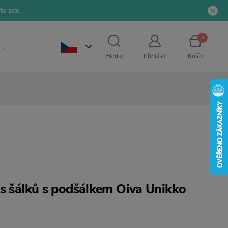
jte zde
0
Hledat
Přihlásit
Košík
ks šálků s podšálkem Oiva Unikko