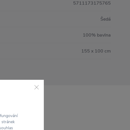
5711173175765
Šedá
100% bavlna
155 x 100 cm
 fungování
h stránek
 souhlas