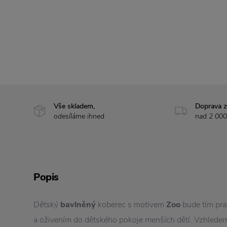
Vše skladem,
Doprava 
odesíláme ihned
nad 2 000
Popis
Dětský
bavlněný
koberec s motivem
Zoo
bude tím pr
a oživením do dětského pokoje menších dětí. Vzhledem 