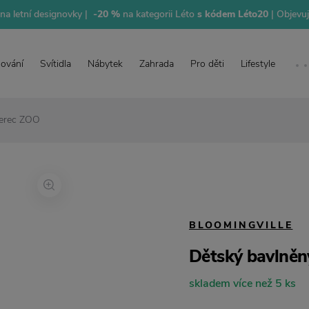
na letní designovky |
-20 %
na kategorii Léto
s kódem Léto20
| Objevu
lování
Svítidla
Nábytek
Zahrada
Pro děti
Lifestyle
berec ZOO
BLOOMINGVILLE
Dětský bavlně
skladem více než 5 ks