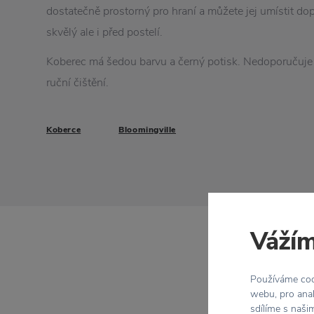
dostatečně prostorný pro hraní a můžete jej umístit do
skvělý ale i před postelí.
Koberec má šedou barvu a černý potisk. Nedoporučuje 
ruční čištění.
Koberce
Bloomingville
Vážím
Používáme cook
webu, pro anal
sdílíme s naši