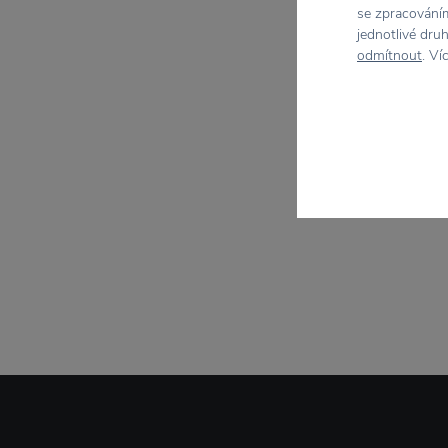
se zpracováním
jednotlivé dru
odmítnout
. Ví
−30 
Ba