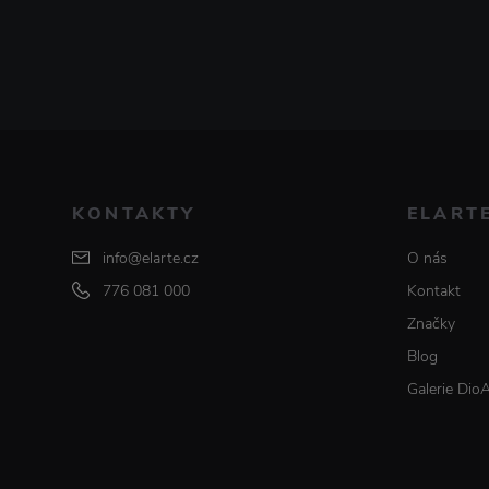
KONTAKTY
ELART
info@elarte.cz
O nás
776 081 000
Kontakt
Značky
Blog
Galerie Dio