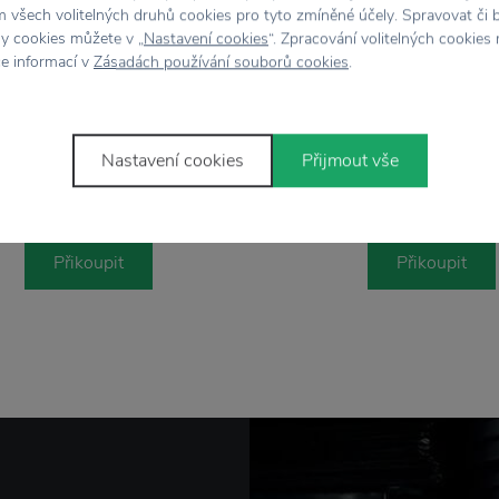
 všech volitelných druhů cookies pro tyto zmíněné účely. Spravovat či 
hy cookies můžete v „
Nastavení cookies
“. Zpracování volitelných cookies
ce informací v
Zásadách používání souborů cookies
.
%
−30 %
OYOY
OYOY
Nastavení cookies
Přijmout vše
vlněný koberec Adventure
Dětský polštář Rabbit i
1 603 Kč
644 Kč
2 290 Kč
920 Kč
Přikoupit
Přikoupit