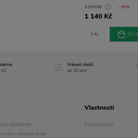
2 279 Kč
−50%
1 140 Kč
Do k
zdarma
Vrácení zboží
 Kč
do 30 dnů
Vlastnosti
avým doplňkem
Kód produktu
k jeho velikosti bude