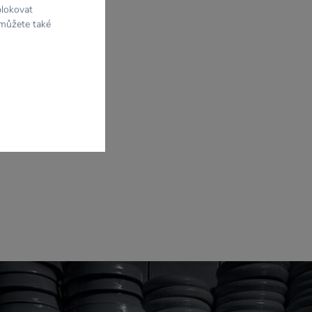
blokovat
 můžete také
n hat