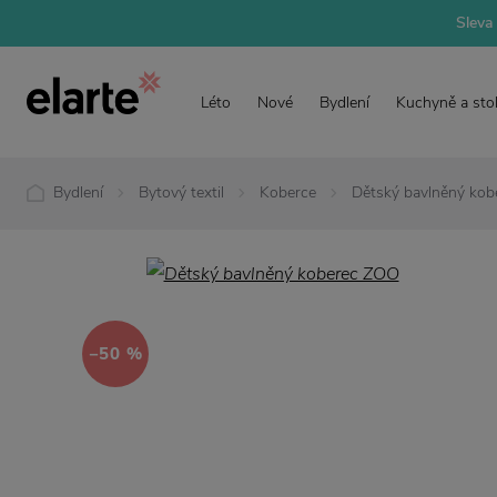
Sleva 
Léto
Nové
Bydlení
Kuchyně a sto
Bydlení
Bytový textil
Koberce
Dětský bavlněný ko
−50 %