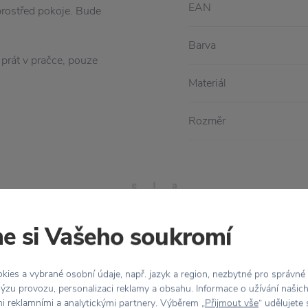
EAN
prostřed pokoje. Bude
Barva
prát v pračce, pouze
Materiál
Rozměr
e si Vašeho soukromí
ies a vybrané osobní údaje, např. jazyk a region, nezbytné pro správné
Stojí za
pozornost
ýzu provozu, personalizaci reklamy a obsahu. Informace o užívání našic
mi reklamními a analytickými partnery. Výběrem „
Přijmout vše
“ udělujete