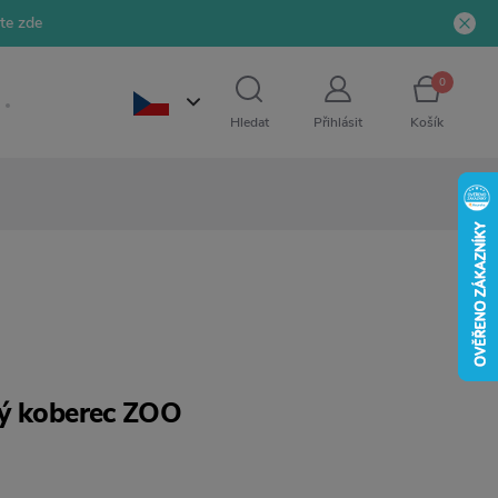
jte zde
0
Hledat
Přihlásit
Košík
ný koberec ZOO